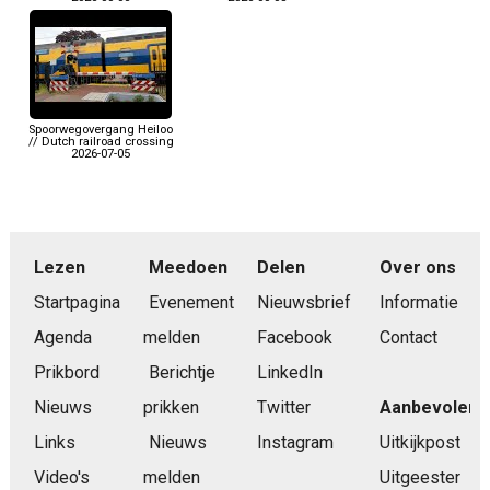
Spoorwegovergang Heiloo
// Dutch railroad crossing
2026-07-05
Lezen
Meedoen
Delen
Over ons
Startpagina
Evenement
Nieuwsbrief
Informatie
Agenda
melden
Facebook
Contact
Prikbord
Berichtje
LinkedIn
Nieuws
prikken
Twitter
Aanbevolen
Links
Nieuws
Instagram
Uitkijkpost
Video's
melden
Uitgeester