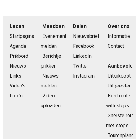
Lezen
Meedoen
Delen
Over ons
Startpagina
Evenement
Nieuwsbrief
Informatie
Agenda
melden
Facebook
Contact
Prikbord
Berichtje
LinkedIn
Nieuws
prikken
Twitter
Aanbevolen
Links
Nieuws
Instagram
Uitkijkpost
Video's
melden
Uitgeester
Foto's
Video
Best route
uploaden
with stops
Snelste route
met stops
Tourenplaner