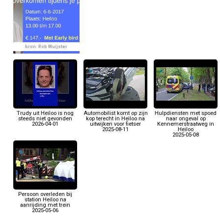
bron: Rob Wuijster
Trudy uit Heiloo is nog
Automobilist komt op zijn
Hulpdiensten met spoed
steeds niet gevonden
kop terecht in Heiloo na
naar ongeval op
2026-04-01
uitwijken voor fietser
Kennemerstraatweg in
2025-08-11
Heiloo
2025-05-08
Persoon overleden bij
station Heiloo na
aanrijding met trein
2025-05-06