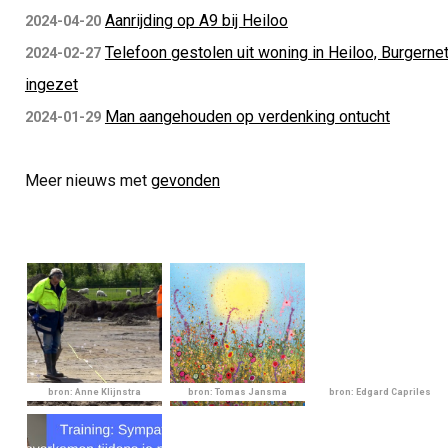
Aanrijding op A9 bij Heiloo
2024-04-20
Telefoon gestolen uit woning in Heiloo, Burgerne
2024-02-27
ingezet
Man aangehouden op verdenking ontucht
2024-01-29
Meer nieuws met
gevonden
bron: Anne Klijnstra
bron: Tomas Jansma
bron: Edgard Capriles