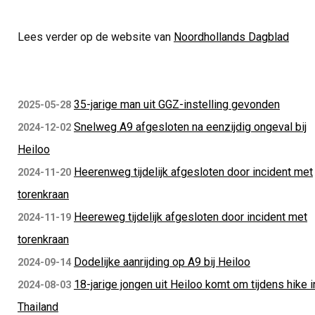
Lees verder op de website van
Noordhollands Dagblad
35-jarige man uit GGZ-instelling gevonden
2025-05-28
Snelweg A9 afgesloten na eenzijdig ongeval bij
2024-12-02
Heiloo
Heerenweg tijdelijk afgesloten door incident met
2024-11-20
torenkraan
Heereweg tijdelijk afgesloten door incident met
2024-11-19
torenkraan
Dodelijke aanrijding op A9 bij Heiloo
2024-09-14
18-jarige jongen uit Heiloo komt om tijdens hike i
2024-08-03
Thailand