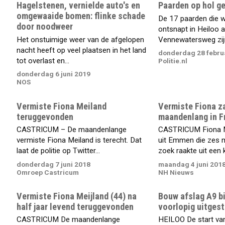
Hagelstenen, vernielde auto's en
Paarden op hol g
omgewaaide bomen: flinke schade
De 17 paarden die 
door noodweer
ontsnapt in Heiloo 
Het onstuimige weer van de afgelopen
Vennewatersweg zijn 
nacht heeft op veel plaatsen in het land
donderdag 28 febru
tot overlast en...
Politie.nl
donderdag 6 juni 2019
NOS
Vermiste Fiona Meiland
Vermiste Fiona za
teruggevonden
maandenlang in F
CASTRICUM – De maandenlange
CASTRICUM Fiona Me
vermiste Fiona Meiland is terecht. Dat
uit Emmen die zes 
laat de politie op Twitter...
zoek raakte uit een k
donderdag 7 juni 2018
maandag 4 juni 201
Omroep Castricum
NH Nieuws
Vermiste Fiona Meijland (44) na
Bouw afslag A9 bi
half jaar levend teruggevonden
voorlopig uitgest
CASTRICUM De maandenlange
HEILOO De start van