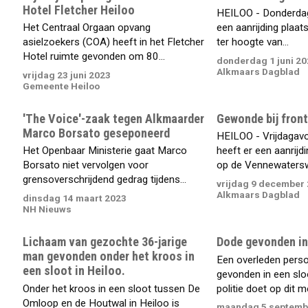
Hotel Fletcher Heiloo
HEILOO - Donderdag
Het Centraal Orgaan opvang
een aanrijding plaa
asielzoekers (COA) heeft in het Fletcher
ter hoogte van...
Hotel ruimte gevonden om 80...
donderdag 1 juni 20
Alkmaars Dagblad
vrijdag 23 juni 2023
Gemeente Heiloo
'The Voice'-zaak tegen Alkmaarder
Gewonde bij front
Marco Borsato geseponeerd
HEILOO - Vrijdagav
Het Openbaar Ministerie gaat Marco
heeft er een aanrij
Borsato niet vervolgen voor
op de Vennewaterswe
grensoverschrijdend gedrag tijdens...
vrijdag 9 december
Alkmaars Dagblad
dinsdag 14 maart 2023
NH Nieuws
Lichaam van gezochte 36-jarige
Dode gevonden in
man gevonden onder het kroos in
Een overleden perso
een sloot in Heiloo.
gevonden in een sloo
Onder het kroos in een sloot tussen De
politie doet op dit m
Omloop en de Houtwal in Heiloo is
maandag 5 septemb