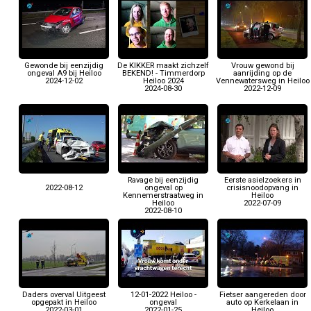
Gewonde bij eenzijdig
De KIKKER maakt zichzelf
Vrouw gewond bij
ongeval A9 bij Heiloo
BEKEND! - Timmerdorp
aanrijding op de
2024-12-02
Heiloo 2024
Vennewatersweg in Heiloo
2024-08-30
2022-12-09
Ravage bij eenzijdig
Eerste asielzoekers in
2022-08-12
ongeval op
crisisnoodopvang in
Kennemerstraatweg in
Heiloo
Heiloo
2022-07-09
2022-08-10
Daders overval Uitgeest
12-01-2022 Heiloo -
Fietser aangereden door
opgepakt in Heiloo
ongeval
auto op Kerkelaan in
2022-03-01
2022-01-25
Heiloo