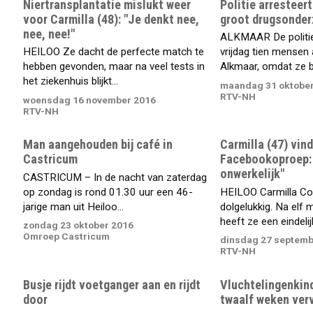
Niertransplantatie mislukt weer
Politie arresteer
voor Carmilla (48): "Je denkt nee,
groot drugsonde
nee, nee!"
ALKMAAR De politie
HEILOO Ze dacht de perfecte match te
vrijdag tien mensen
hebben gevonden, maar na veel tests in
Alkmaar, omdat ze b
het ziekenhuis blijkt...
maandag 31 oktober
RTV-NH
woensdag 16 november 2016
RTV-NH
Man aangehouden bij café in
Carmilla (47) vin
Castricum
Facebookoproep: 
onwerkelijk"
CASTRICUM – In de nacht van zaterdag
op zondag is rond 01.30 uur een 46-
HEILOO Carmilla Cor
jarige man uit Heiloo...
dolgelukkig. Na elf
heeft ze een eindelijk
zondag 23 oktober 2016
Omroep Castricum
dinsdag 27 septemb
RTV-NH
Busje rijdt voetganger aan en rijdt
Vluchtelingenkind
door
twaalf weken verv