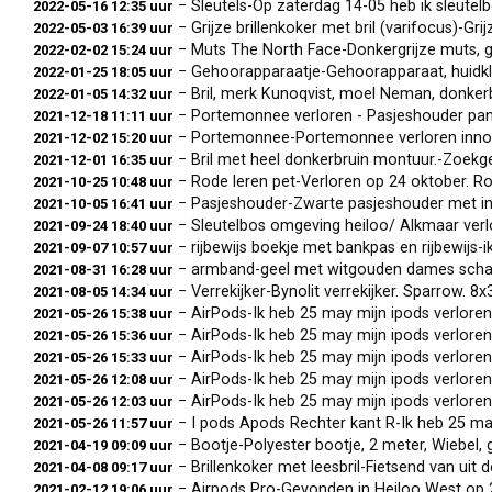
− Sleutels-Op zaterdag 14-05 heb ik sleutelbos ver
2022-05-16 12:35 uur
− Grijze brillenkoker met bril (varifocus)-Grijze b
2022-05-03 16:39 uur
− Muts The North Face-Donkergrijze muts, gevon
2022-02-02 15:24 uur
− Gehoorapparaatje-Gehoorapparaat, huidkleurig norm
2022-01-25 18:05 uur
− Bril, merk Kunoqvist, moel Neman, donkerbruin-Ver
2022-01-05 14:32 uur
− Portemonnee verloren - Pasjeshouder panterprint-V
2021-12-18 11:11 uur
− Portemonnee-Portemonnee verloren innom om het wi
2021-12-02 15:20 uur
− Bril met heel donkerbruin montuur.-Zoekgeraakt tij
2021-12-01 16:35 uur
− Rode leren pet-Verloren op 24 oktober. Rond 15.30 
2021-10-25 10:48 uur
− Pasjeshouder-Zwarte pasjeshouder met inho
2021-10-05 16:41 uur
− Sleutelbos omgeving heiloo/ Alkmaar verloren-Sleutelbos 
2021-09-24 18:40 uur
− rijbewijs boekje met bankpas en rijbewijs-ik ben
2021-09-07 10:57 uur
− armband-geel met witgouden dames schakelarmband. 
2021-08-31 16:28 uur
− Verrekijker-Bynolit verrekijker. Sparrow. 8x32 Bij de gr
2021-08-05 14:34 uur
− AirPods-Ik heb 25 may mijn ipods verloren een op
2021-05-26 15:38 uur
− AirPods-Ik heb 25 may mijn ipods verloren een op
2021-05-26 15:36 uur
− AirPods-Ik heb 25 may mijn ipods verloren een op
2021-05-26 15:33 uur
− AirPods-Ik heb 25 may mijn ipods verloren een op
2021-05-26 12:08 uur
− AirPods-Ik heb 25 may mijn ipods verloren een op
2021-05-26 12:03 uur
− I pods Apods Rechter kant R-Ik heb 25 may mijn ip
2021-05-26 11:57 uur
− Bootje-Polyester bootje, 2 meter, Wiebel, gevonden in
2021-04-19 09:09 uur
− Brillenkoker met leesbril-Fietsend van uit de zee
2021-04-08 09:17 uur
− Airpods Pro-Gevonden in Heiloo West op 2
2021-02-12 19:06 uur