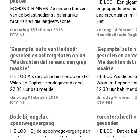
pakken"
HEILOO - Een gigant
EGMOND-BINNEN Ze missen brieven
ongeopende post is 
van de belastingdienst, belangrijke
papiercontainer in 
facturen en die langverwachte...
Het...
maandag 15 februari 2016
zondag 14 februari 
RTV-NH
Noordhollands Dag
'Gepimpte' auto van Heilooër
'Gepimpte' auto v
gestolen en achtergelaten op A9:
gestolen en achte
"We dachten dat iemand een grap
"We dachten dat 
maakte"
maakte"
HEILOO Als de politie het Heiloose stel
HEILOO Als de politi
Wilco en Daphne zondagavond rond
Wilco en Daphne zo
22.30 uur belt met de...
22.30 uur belt met de
dinsdag 9 februari 2016
dinsdag 9 februari 
RTV-NH
RTV-NH
Dode bij ongeluk
Foresters heeft a
spoorwegovergang
gevonden
HEILOO - Bij de spoorwegovergang aan
HEILOO - Dat de bal 