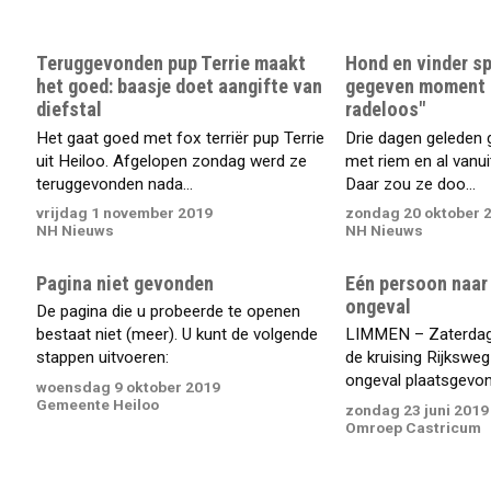
Teruggevonden pup Terrie maakt
Hond en vinder s
het goed: baasje doet aangifte van
gegeven moment b
diefstal
radeloos"
Het gaat goed met fox terriër pup Terrie
Drie dagen geleden g
uit Heiloo. Afgelopen zondag werd ze
met riem en al vanuit
teruggevonden nada...
Daar zou ze doo...
vrijdag 1 november 2019
zondag 20 oktober 
NH Nieuws
NH Nieuws
Pagina niet gevonden
Eén persoon naar
ongeval
De pagina die u probeerde te openen
bestaat niet (meer). U kunt de volgende
LIMMEN – Zaterdag
stappen uitvoeren:
de kruising Rijkswe
ongeval plaatsgevond
woensdag 9 oktober 2019
Gemeente Heiloo
zondag 23 juni 2019
Omroep Castricum