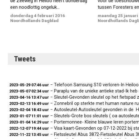
de Zeeweg in Heiloo heeft donderdag
voor de toeschouwer
een noodlottig ongeluk...
tussen Foresters en.
donderdag 4 februari 2016
maandag 25 januari
Noordhollands Dagblad
Noordhollands Dag
Tweets
− Telefoon Samsung S10 verloren-In Heiloo ben ik 
2023-05-29 07:46 uur
− Paraplu van de unieke antieke stad-Ik heb mijn p
2023-05-07 02:34 uur
− Sleutel-Gevonden sleutel op het fietspad 
2023-04-16 13:47 uur
− Zonnebril op sterkte met human nature rug tas-Zo
2023-02-13 16:49 uur
− Autosleutel-Autosleutel gevonden in de H
2023-02-04 18:43 uur
− Sleutels-Grote bos sleutels ( oa autosleutels oldti
2023-01-07 11:01 uur
− Portemonnee- Kleine blauwe leren portemonnee met
2023-01-04 14:29 uur
− Visa kaart-Gevonden op 07-12-2022 bij sta
2022-12-07 19:44 uur
− Fietssleutel Abus 3872-Fietssleutel Abus 
2022-11-22 13:45 uur