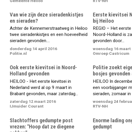
Gemeente Heiloo
RTV-NH
Van wie zijn deze sieradenkistjes
Eerste kievitsei 
en sieraden?
bij Heiloo
Achter de Kennemerstraatweg in Heiloo
REGIO – Het eerste k
twee sieradenkistjes en een hoeveelheid
Noord-Holland is z
sieraden gevonden....
gevonden door...
donderdag 14 april 2016
woensdag 16 maart
Politie.nl
Omroep Castricum
Ook eerste kievitsei in Noord-
Politie zoekt eig
Holland gevonden
bosjes gevonden 
HEILOO - Het eerste kievitsei in
HEILOO In december
Nederland werd al op 9 maart in
een voorbijganger m
Brabant gevonden, maar zaterdag...
sieraden, zomaar in d
zaterdag 12 maart 2016
woensdag 24 februa
IJmuider Courant
RTV-NH
Slachtoffers gedumpte post
Enorme lading on
vrezen: "Hoop dat ze diegene
gedumpt