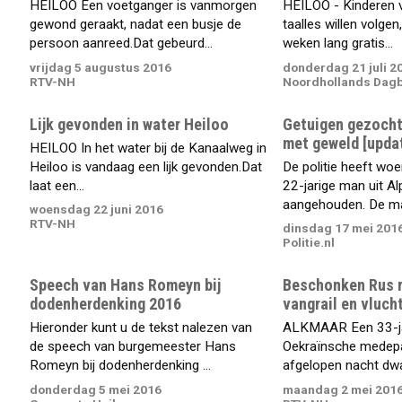
HEILOO Een voetganger is vanmorgen
HEILOO - Kinderen v
gewond geraakt, nadat een busje de
taalles willen volgen,
persoon aanreed.Dat gebeurd...
weken lang gratis...
vrijdag 5 augustus 2016
donderdag 21 juli 2
RTV-NH
Noordhollands Dag
Lijk gevonden in water Heiloo
Getuigen gezocht
met geweld [upda
HEILOO In het water bij de Kanaalweg in
Heiloo is vandaag een lijk gevonden.Dat
De politie heeft wo
laat een...
22-jarige man uit Al
aangehouden. De ma
woensdag 22 juni 2016
RTV-NH
dinsdag 17 mei 201
Politie.nl
Speech van Hans Romeyn bij
Beschonken Rus r
dodenherdenking 2016
vangrail en vluch
Hieronder kunt u de tekst nalezen van
ALKMAAR Een 33-jar
de speech van burgemeester Hans
Oekraïnsche medepa
Romeyn bij dodenherdenking ...
afgelopen nacht dwa
donderdag 5 mei 2016
maandag 2 mei 201