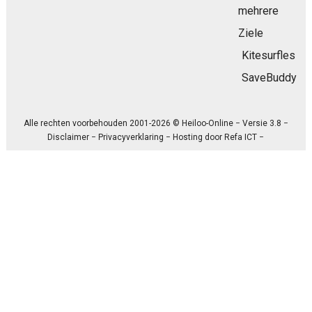
mehrere
Ziele
Kitesurfles
SaveBuddy
Alle rechten voorbehouden 2001-2026 © Heiloo-Online − Versie 3.8 −
Disclaimer
−
Privacyverklaring
− Hosting door
Refa ICT
−