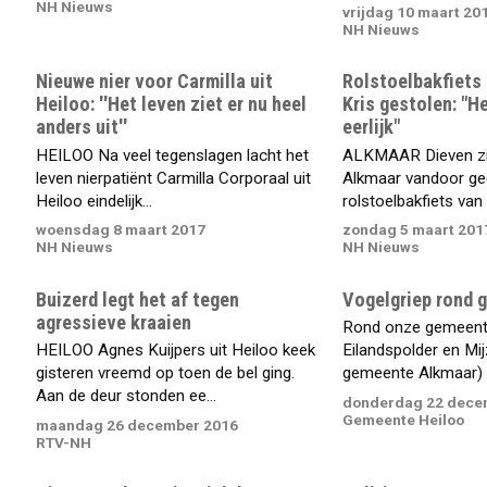
NH Nieuws
vrijdag 10 maart 20
NH Nieuws
Nieuwe nier voor Carmilla uit
Rolstoelbakfiets
Heiloo: ''Het leven ziet er nu heel
Kris gestolen: "H
anders uit''
eerlijk"
HEILOO Na veel tegenslagen lacht het
ALKMAAR Dieven zij
leven nierpatiënt Carmilla Corporaal uit
Alkmaar vandoor ge
Heiloo eindelijk...
rolstoelbakfiets van 
woensdag 8 maart 2017
zondag 5 maart 201
NH Nieuws
NH Nieuws
Buizerd legt het af tegen
Vogelgriep rond 
agressieve kraaien
Rond onze gemeente
HEILOO Agnes Kuijpers uit Heiloo keek
Eilandspolder en Mi
gisteren vreemd op toen de bel ging.
gemeente Alkmaar) z
Aan de deur stonden ee...
donderdag 22 dece
Gemeente Heiloo
maandag 26 december 2016
RTV-NH