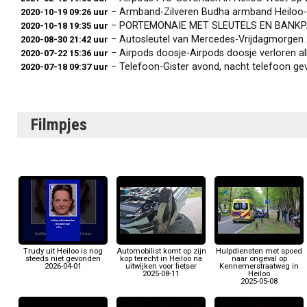
− Armband-Zilveren Budha armband Heiloo-
2020-10-19 09:26 uur
− PORTEMONAIE MET SLEUTELS EN BANKPASJES-VERLOREN 
2020-10-18 19:35 uur
− Autosleutel van Mercedes-Vrijdagmorgen 28-
2020-08-30 21:42 uur
− Airpods doosje-Airpods doosje verloren a
2020-07-22 15:36 uur
− Telefoon-Gister avond, nacht telefoon gevo
2020-07-18 09:37 uur
Filmpjes
Trudy uit Heiloo is nog
Automobilist komt op zijn
Hulpdiensten met spoed
steeds niet gevonden
kop terecht in Heiloo na
naar ongeval op
2026-04-01
uitwijken voor fietser
Kennemerstraatweg in
2025-08-11
Heiloo
2025-05-08