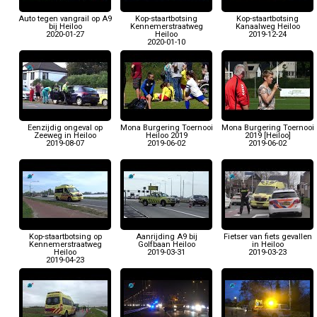
Auto tegen vangrail op A9
Kop-staartbotsing
Kop-staartbotsing
bij Heiloo
Kennemerstraatweg
Kanaalweg Heiloo
2020-01-27
Heiloo
2019-12-24
2020-01-10
Eenzijdig ongeval op
Mona Burgering Toernooi
Mona Burgering Toernooi
Zeeweg in Heiloo
Heiloo 2019
2019 [Heiloo]
2019-08-07
2019-06-02
2019-06-02
Kop-staartbotsing op
Aanrijding A9 bij
Fietser van fiets gevallen
Kennemerstraatweg
Golfbaan Heiloo
in Heiloo
Heiloo
2019-03-31
2019-03-23
2019-04-23