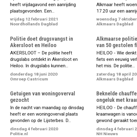
heeft vrijdagavond een aanrijding
Alkmaar heeft woe
plaatsgevonden. Een...
17.20 uur een aanrijd
vrijdag 12 februari 2021
woensdag 7 oktober
Noordhollands Dagblad
Alkmaars Dagblad
Politie doet drugsvangst in
Alkmaarse politi
Akersloot en Heiloo
van 50 gestolen f
AKERSLOOT – De politie heeft
HEILOO - Wie denkt 
drugslabs ontdekt in Akersloot en
fiets een eeuwig ver
Heiloo. In drugslabs kunnen...
het mis. De politie...
donderdag 18 juni 2020
zaterdag 18 april 2
Omroep Castricum
Alkmaars Dagblad
Getuigen van woningoverval
Beknelde chauffeu
gezocht
ongeluk met kraa
In de nacht van maandag op dinsdag
HEILOO - De chauff
heeft er een woningoverval plaats
kraanwagen is vanoc
gevonden op de Lijsterbes. D...
gewond geraakt toen h
dinsdag 4 februari 2020
dinsdag 4 februari 
Politie.nl
NH Nieuws