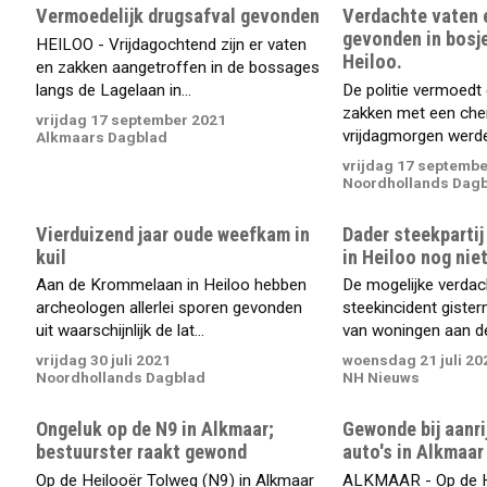
Vermoedelijk drugsafval gevonden
Verdachte vaten 
gevonden in bosj
HEILOO - Vrijdagochtend zijn er vaten
Heiloo.
en zakken aangetroffen in de bossages
langs de Lagelaan in...
De politie vermoedt 
zakken met een che
vrijdag 17 september 2021
vrijdagmorgen werde
Alkmaars Dagblad
vrijdag 17 septembe
Noordhollands Dag
Vierduizend jaar oude weefkam in
Dader steekparti
kuil
in Heiloo nog nie
Aan de Krommelaan in Heiloo hebben
De mogelijke verdac
archeologen allerlei sporen gevonden
steekincident gister
uit waarschijnlijk de lat...
van woningen aan d
vrijdag 30 juli 2021
woensdag 21 juli 20
Noordhollands Dagblad
NH Nieuws
Ongeluk op de N9 in Alkmaar;
Gewonde bij aanri
bestuurster raakt gewond
auto's in Alkmaar
Op de Heilooër Tolweg (N9) in Alkmaar
ALKMAAR - Op de He