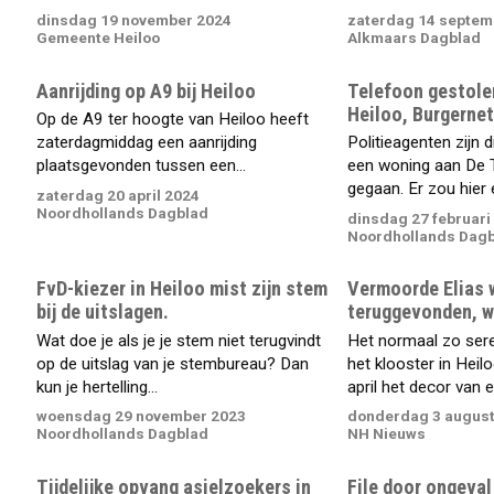
dinsdag 19 november 2024
zaterdag 14 septem
Gemeente Heiloo
Alkmaars Dagblad
Aanrijding op A9 bij Heiloo
Telefoon gestolen
Heiloo, Burgernet
Op de A9 ter hoogte van Heiloo heeft
zaterdagmiddag een aanrijding
Politieagenten zijn
plaatsgevonden tussen een...
een woning aan De 
gegaan. Er zou hier e
zaterdag 20 april 2024
Noordhollands Dagblad
dinsdag 27 februari
Noordhollands Dag
FvD-kiezer in Heiloo mist zijn stem
Vermoorde Elias 
bij de uitslagen.
teruggevonden, w
Wat doe je als je je stem niet terugvindt
Het normaal zo ser
op de uitslag van je stembureau? Dan
het klooster in Hei
kun je hertelling...
april het decor van e
woensdag 29 november 2023
donderdag 3 august
Noordhollands Dagblad
NH Nieuws
Tijdelijke opvang asielzoekers in
File door ongeval