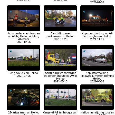
2022-01-08
Auto onder vrachtwagen
Aanrijding met
Kop-staartbotsing op A9
op A9 bij Heiloo richting
politiemotor in Heiloo
ter hoogte van Heiloo
Alkmaar
2021-11-29
2021-11-19
2021-12-06
Ongeval A9 bij Heiloo
Aanrijding vrachtwagen
Kop staartbotsing
2021-07-05
en personenauto op A9 bij
Rijksweg Limmen richting
Heiloo
Heiloo
2021-05-10
2021-04-08
22-jarige man uit Heiloo
Ongeval A9 ter hoogte van
Heiloo: aanrijding tussen