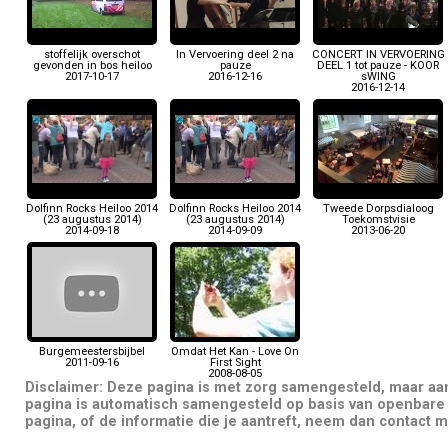
stoffelijk overschot
In Vervoering deel 2 na
CONCERT IN VERVOERING
gevonden in bos heiloo
pauze
DEEL 1 tot pauze - KOOR
2017-10-17
2016-12-16
sWING
2016-12-14
Dolfinn Rocks Heiloo 2014
Dolfinn Rocks Heiloo 2014
Tweede Dorpsdialoog
(23 augustus 2014)
(23 augustus 2014)
Toekomstvisie
2014-09-18
2014-09-09
2013-06-20
Burgemeestersbijbel
Omdat Het Kan - Love On
2011-09-16
First Sight
2008-08-05
Disclaimer: Deze pagina is met zorg samengesteld, maar a
pagina is automatisch samengesteld op basis van openbare 
pagina, of de informatie die je aantreft, neem dan contact m