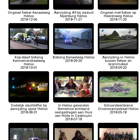
Ongeval fietser Kanaalweg
Aanrijding A9 bij viaduct
Ongeval met fietser op
Heiloo
Nijenburg Heiloo
Heerenweg Heiloo
2018-12-06
2018-11-27
2018-11-20
Kop-staart botsing
Botsing Kanaalweg Heiloo
Aanrijding in Heiloo
Kennemerstraatweg
2018-09-20
tussen fietser en
Heiloo
brommobiel
2018-10-01
2018-09-20
Dodelijk slachtoffer bij
In Heiloo gevonden
Schoorsteenbrand
aanrijding spoor Heiloo
Romeinse armband
Droonecampstraat Heiloo
2018-08-31
overgedragen aan Huis
2018-05-18
van Hilde in Castricum
2018-07-18