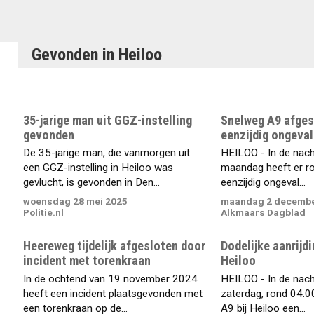
Gevonden in Heiloo
35-jarige man uit GGZ-instelling
Snelweg A9 afges
gevonden
eenzijdig ongeval
De 35-jarige man, die vanmorgen uit
HEILOO - In de nac
een GGZ-instelling in Heiloo was
maandag heeft er r
gevlucht, is gevonden in Den...
eenzijdig ongeval...
woensdag 28 mei 2025
maandag 2 decembe
Politie.nl
Alkmaars Dagblad
Heereweg tijdelijk afgesloten door
Dodelijke aanrijdi
incident met torenkraan
Heiloo
In de ochtend van 19 november 2024
HEILOO - In de nach
heeft een incident plaatsgevonden met
zaterdag, rond 04.00
een torenkraan op de...
A9 bij Heiloo een...