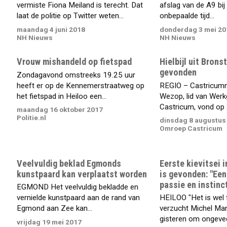
vermiste Fiona Meiland is terecht. Dat
afslag van de A9 bij
laat de politie op Twitter weten...
onbepaalde tijd...
maandag 4 juni 2018
donderdag 3 mei 20
NH Nieuws
NH Nieuws
Vrouw mishandeld op fietspad
Hielbijl uit Bronst
gevonden
Zondagavond omstreeks 19.25 uur
heeft er op de Kennemerstraatweg op
REGIO – Castricum
het fietspad in Heiloo een...
Wezop, lid van Wer
Castricum, vond op 2
maandag 16 oktober 2017
Politie.nl
dinsdag 8 augustus
Omroep Castricum
Veelvuldig beklad Egmonds
Eerste kievitsei 
kunstpaard kan verplaatst worden
is gevonden: "Een
passie en instinc
EGMOND Het veelvuldig bekladde en
vernielde kunstpaard aan de rand van
HEILOO "Het is wel f
Egmond aan Zee kan...
verzucht Michel Man
gisteren om ongeveer
vrijdag 19 mei 2017