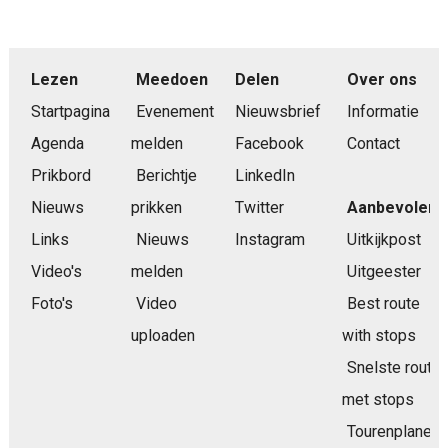
Lezen
Meedoen
Delen
Over ons
Startpagina
Evenement
Nieuwsbrief
Informatie
Agenda
melden
Facebook
Contact
Prikbord
Berichtje
LinkedIn
Nieuws
prikken
Twitter
Aanbevolen
Links
Nieuws
Instagram
Uitkijkpost
Video's
melden
Uitgeester
Foto's
Video
Best route
uploaden
with stops
Snelste route
met stops
Tourenplaner