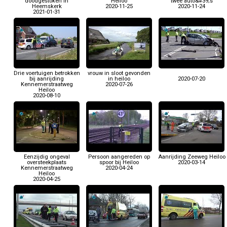
doodgestoken in
Heiloo
twee auto&#39;s
Heemskerk
2020-11-25
2020-11-24
2021-01-31
Drie voertuigen betrokken
vrouw in sloot gevonden
bij aanrijding
in heiloo
2020-07-20
Kennemerstraatweg
2020-07-26
Heiloo
2020-08-10
Eenzijdig ongeval
Persoon aangereden op
Aanrijding Zeeweg Heiloo
oversteekplaats
spoor bij Heiloo
2020-03-14
Kennemerstraatweg
2020-04-24
Heiloo
2020-04-25