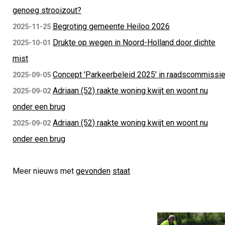
genoeg strooizout?
Begroting gemeente Heiloo 2026
2025-11-25
Drukte op wegen in Noord-Holland door dichte
2025-10-01
mist
Concept 'Parkeerbeleid 2025' in raadscommissi
2025-09-05
Adriaan (52) raakte woning kwijt en woont nu
2025-09-02
onder een brug
Adriaan (52) raakte woning kwijt en woont nu
2025-09-02
onder een brug
Meer nieuws met
gevonden
staat