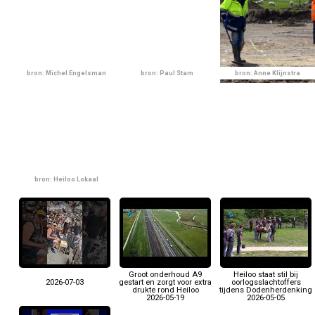
bron: Michel Engelsman
bron: Paul Stam
bron: Anne Klijnstra
bron: Heiloo Lokaal
Groot onderhoud A9
Heiloo staat stil bij
2026-07-03
gestart en zorgt voor extra
oorlogsslachtoffers
drukte rond Heiloo
tijdens Dodenherdenking
2026-05-19
2026-05-05