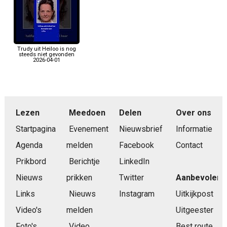
Trudy uit Heiloo is nog
steeds niet gevonden
2026-04-01
Lezen
Meedoen
Delen
Over ons
Startpagina
Evenement
Nieuwsbrief
Informatie
Agenda
melden
Facebook
Contact
Prikbord
Berichtje
LinkedIn
Nieuws
prikken
Twitter
Aanbevolen
Links
Nieuws
Instagram
Uitkijkpost
Video's
melden
Uitgeester
Foto's
Video
Best route