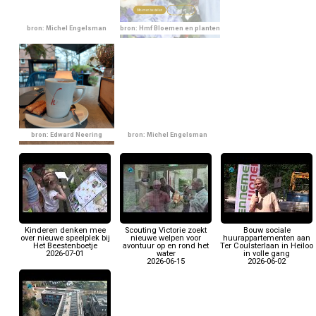
bron: Michel Engelsman
bron: Hmf Bloemen en planten
bron: Edward Neering
bron: Michel Engelsman
Kinderen denken mee
Scouting Victorie zoekt
Bouw sociale
over nieuwe speelplek bij
nieuwe welpen voor
huurappartementen aan
Het Beestenboetje
avontuur op en rond het
Ter Coulsterlaan in Heiloo
2026-07-01
water
in volle gang
2026-06-15
2026-06-02