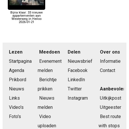
Bijna klaar: 33 nieuwe
appartementen aan
Westerweg in Heiloo
2026-01-21
Lezen
Meedoen
Delen
Over ons
Startpagina
Evenement
Nieuwsbrief
Informatie
Agenda
melden
Facebook
Contact
Prikbord
Berichtje
LinkedIn
Nieuws
prikken
Twitter
Aanbevolen
Links
Nieuws
Instagram
Uitkijkpost
Video's
melden
Uitgeester
Foto's
Video
Best route
uploaden
with stops