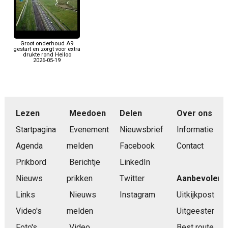
Groot onderhoud A9
gestart en zorgt voor extra
drukte rond Heiloo
2026-05-19
Lezen
Meedoen
Delen
Over ons
Startpagina
Evenement
Nieuwsbrief
Informatie
Agenda
melden
Facebook
Contact
Prikbord
Berichtje
LinkedIn
Nieuws
prikken
Twitter
Aanbevolen
Links
Nieuws
Instagram
Uitkijkpost
Video's
melden
Uitgeester
Foto's
Video
Best route