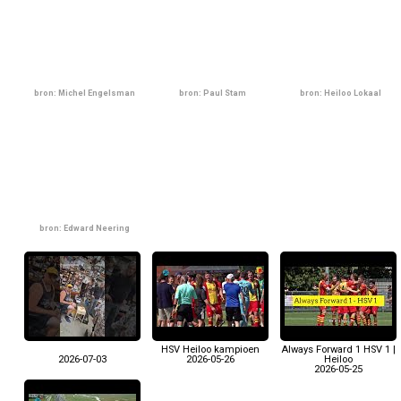
bron: Michel Engelsman
bron: Paul Stam
bron: Heiloo Lokaal
bron: Edward Neering
HSV Heiloo kampioen
Always Forward 1 HSV 1 |
2026-07-03
2026-05-26
Heiloo
2026-05-25