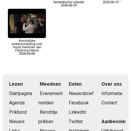
fantastische rolwolk!
2026-06-13
2026-06-29
Koninklijke
onderscheiding voor
Huub Hartman van
Flashing Heiloo
2026-06-08
Lezen
Meedoen
Delen
Over ons
Startpagina
Evenement
Nieuwsbrief
Informatie
Agenda
melden
Facebook
Contact
Prikbord
Berichtje
LinkedIn
Nieuws
prikken
Twitter
Aanbevolen
Links
Nieuws
Instagram
Uitkijkpost