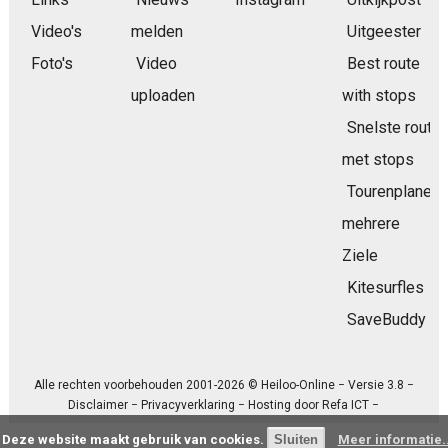
Video's
melden
Uitgeester
Foto's
Video
Best route
uploaden
with stops
Snelste route
met stops
Tourenplaner
mehrere
Ziele
Kitesurfles
SaveBuddy
Alle rechten voorbehouden 2001-2026 © Heiloo-Online − Versie 3.8 −
Disclaimer
−
Privacyverklaring
− Hosting door
Refa ICT
−
Deze website maakt gebruik van cookies.
Meer informatie..