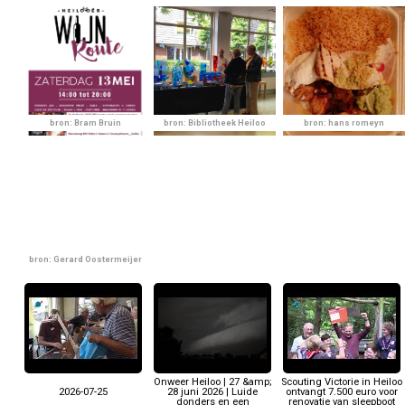
bron: Bram Bruin
bron: Bibliotheek Heiloo
bron: hans romeyn
bron: Gerard Oostermeijer
Onweer Heiloo | 27 &amp;
Scouting Victorie in Heiloo
2026-07-25
28 juni 2026 | Luide
ontvangt 7.500 euro voor
donders en een
renovatie van sleepboot