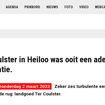
AGENDA
PRIKBORD
NIEUWS
FOTO
VIDEO
WEBC
lster in Heiloo was ooit een ade
tie.
Donderdag 2 maart 2023
Zeker zes turbulente ee
de rug: landgoed Ter Coulster.