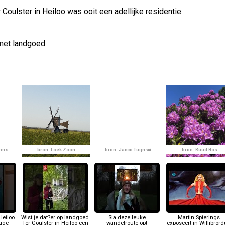
 Coulster in Heiloo was ooit een adellijke residentie.
met
landgoed
yers
bron: Loek Zoon
bron: Jacco Tuijn 🛥
bron: Ruud Bos
Heiloo
Wist je dat?er op landgoed
Sla deze leuke
Martin Spierings
tige
Ter Coulster in Heiloo een
wandelroute op!
exposeert in Willibror