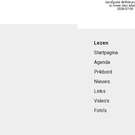
landgoed Willibror
is meer dan allee
2026-07-05
Lezen
Startpagina
Agenda
Prikbord
Nieuws
Links
Video's
Foto's