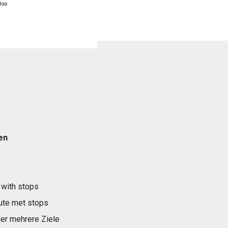
loo
en
 with stops
ute met stops
er mehrere Ziele