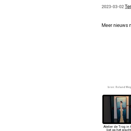
Ter
2023-03-02
Meer nieuws 
bron: Roland We
Atelier de Trog in 
ligt op het prach