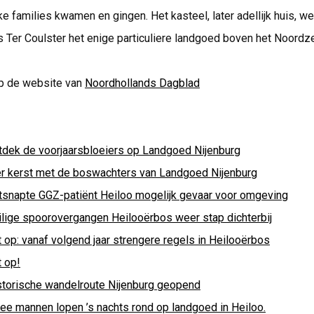
jke families kwamen en gingen. Het kasteel, later adellijk huis, w
s Ter Coulster het enige particuliere landgoed boven het Noordz
p de website van
Noordhollands Dagblad
tdek de voorjaarsbloeiers op Landgoed Nijenburg
er kerst met de boswachters van Landgoed Nijenburg
tsnapte GGZ-patiënt Heiloo mogelijk gevaar voor omgeving
ilige spoorovergangen Heilooërbos weer stap dichterbij
 op: vanaf volgend jaar strengere regels in Heilooërbos
t op!
storische wandelroute Nijenburg geopend
ee mannen lopen ’s nachts rond op landgoed in Heiloo.