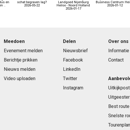
dus en
schat begraven lag?
Landgoed Nijenburg
Business Centrum Hei
n ..
2026-05-22
Heiloo - Noord Holland
2026-01-12
2026-01-17
Meedoen
Delen
Over ons
Evenement melden
Nieuwsbrief
Informatie
Berichtje prikken
Facebook
Contact
Nieuws melden
LinkedIn
Video uploaden
Twitter
Aanbevol
Instagram
Uitkijkpost
Uitgeester
Best route
Snelste ro
Tourenplan