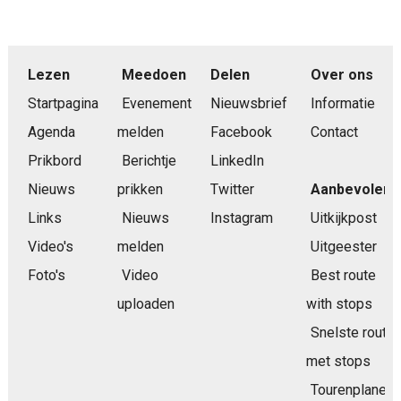
Lezen
Meedoen
Delen
Over ons
Startpagina
Evenement
Nieuwsbrief
Informatie
Agenda
melden
Facebook
Contact
Prikbord
Berichtje
LinkedIn
Nieuws
prikken
Twitter
Aanbevolen
Links
Nieuws
Instagram
Uitkijkpost
Video's
melden
Uitgeester
Foto's
Video
Best route
uploaden
with stops
Snelste route
met stops
Tourenplaner