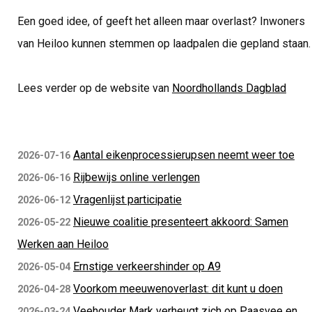
Een goed idee, of geeft het alleen maar overlast? Inwoners
van Heiloo kunnen stemmen op laadpalen die gepland staan.
Lees verder op de website van
Noordhollands Dagblad
Aantal eikenprocessierupsen neemt weer toe
2026-07-16
Rijbewijs online verlengen
2026-06-16
Vragenlijst participatie
2026-06-12
Nieuwe coalitie presenteert akkoord: Samen
2026-05-22
Werken aan Heiloo
Ernstige verkeershinder op A9
2026-05-04
Voorkom meeuwenoverlast: dit kunt u doen
2026-04-28
Veehouder Mark verheugt zich op Paasvee en
2026-03-24