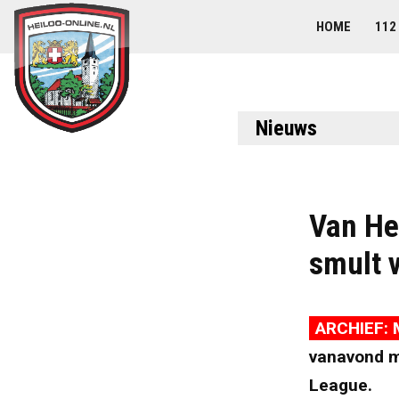
HOME
112
Nieuws
Van He
smult v
ARCHIEF: 
vanavond me
League.