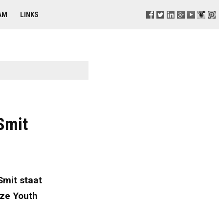
AM
LINKS
Smit
Smit staat
uze Youth