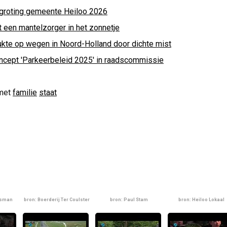
groting gemeente Heiloo 2026
t een mantelzorger in het zonnetje
ukte op wegen in Noord-Holland door dichte mist
ncept 'Parkeerbeleid 2025' in raadscommissie
met
familie
staat
lsman
bron: Boerderij Ter Coulster
bron: Paul Stam
bron: Heiloo Lokaal