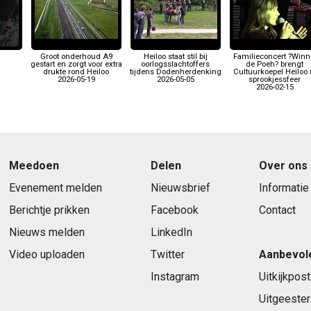
Groot onderhoud A9
Heiloo staat stil bij
Familieconcert ?Winn
gestart en zorgt voor extra
oorlogsslachtoffers
de Poeh? brengt
drukte rond Heiloo
tijdens Dodenherdenking
Cultuurkoepel Heiloo 
2026-05-19
2026-05-05
sprookjessfeer
2026-02-15
Meedoen
Delen
Over ons
Evenement melden
Nieuwsbrief
Informatie
Berichtje prikken
Facebook
Contact
Nieuws melden
LinkedIn
Video uploaden
Twitter
Aanbevol
Instagram
Uitkijkpost
Uitgeester