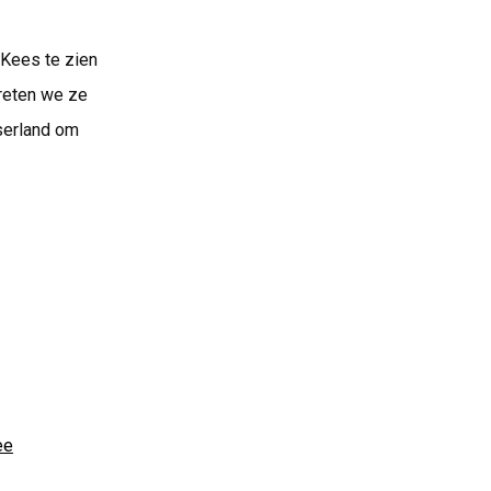
 Kees te zien
vreten we ze
serland om
ee