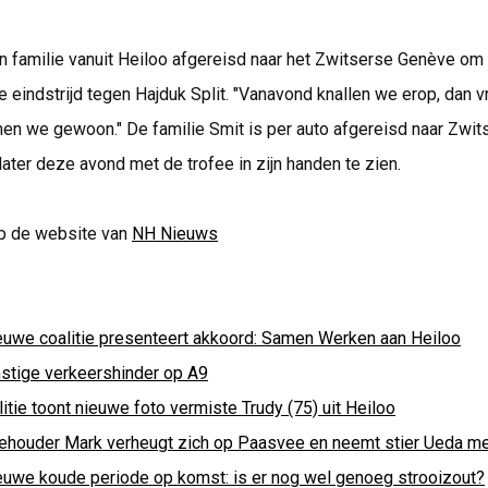
ijn familie vanuit Heiloo afgereisd naar het Zwitserse Genève om
de eindstrijd tegen Hajduk Split. "Vanavond knallen we erop, dan 
nen we gewoon." De familie Smit is per auto afgereisd naar Zwit
later deze avond met de trofee in zijn handen te zien.
p de website van
NH Nieuws
euwe coalitie presenteert akkoord: Samen Werken aan Heiloo
nstige verkeershinder op A9
itie toont nieuwe foto vermiste Trudy (75) uit Heiloo
ehouder Mark verheugt zich op Paasvee en neemt stier Ueda m
euwe koude periode op komst: is er nog wel genoeg strooizout?