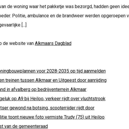
an de woning waar het pakketje was bezorgd, hadden geen idee 
oeder. Politie, ambulance en de brandweer werden opgeroepen 
vaarlijke [...]
p de website van
Alkmaars Dagblad
ningbouwplannen voor 2028-2035 op tijd aanmelden
en treinen tussen Alkmaar en Uitgeest door aanrijding
nd in afvalberg op bedrijventerrein Alkmaar
eluk op A9 bij Heiloo, verkeer rijdt over vluchtstrook
tser gewond na botsing, scooterrijder rijdt door
itie toont nieuwe foto vermiste Trudy (75) uit Heiloo
st van de gemeenteraad