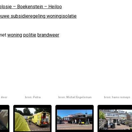
plosie – Boekenstein – Heiloo
euwe subsidieregeling woningisolatie
met
woning
politie
brandweer
d door
bron: Petra
bron: Michel Engelsman
bron: hans romeyn