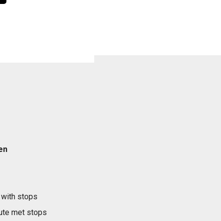
en
 with stops
ute met stops