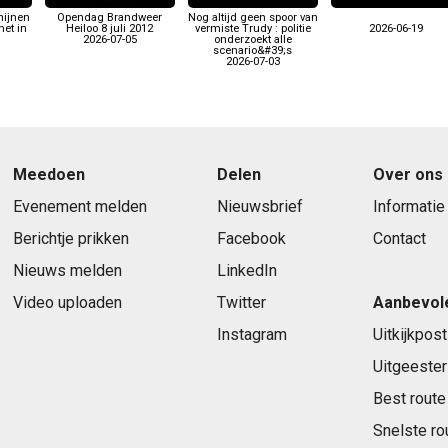
nijnen
Opendag Brandweer
Nog altijd geen spoor van
et in
Heiloo 8 juli 2012
vermiste Trudy : politie
2026-06-19
2026-07-05
onderzoekt alle
scenario&#39;s
2026-07-03
Meedoen
Delen
Over ons
Evenement melden
Nieuwsbrief
Informatie
Berichtje prikken
Facebook
Contact
Nieuws melden
LinkedIn
Video uploaden
Twitter
Aanbevol
Instagram
Uitkijkpost
Uitgeester
Best route
Snelste ro