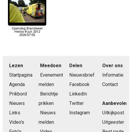
Opendag Brandweer
Heiloo 8 juli 2012
2026-07-05
Lezen
Meedoen
Delen
Over ons
Startpagina
Evenement
Nieuwsbrief
Informatie
Agenda
melden
Facebook
Contact
Prikbord
Berichtje
LinkedIn
Nieuws
prikken
Twitter
Aanbevolen
Links
Nieuws
Instagram
Uitkijkpost
Video's
melden
Uitgeester
Foto's
Video
Best route