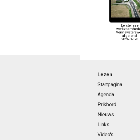
Eerste fase
werkzaamhed
Vennewatersw
afgerond
2026-07-20
Lezen
Startpagina
Agenda
Prikbord
Nieuws
Links
Video's