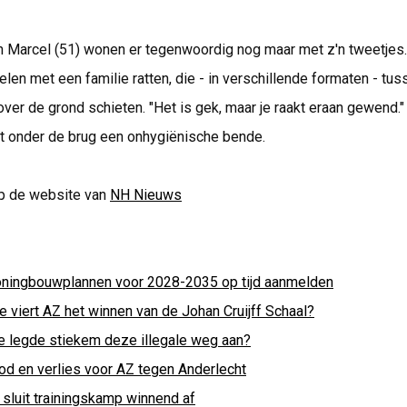
en Marcel (51) wonen er tegenwoordig nog maar met z'n tweetjes
elen met een familie ratten, die - in verschillende formaten - tu
ver de grond schieten. "Het is gek, maar je raakt eraan gewend."
het onder de brug een onhygiënische bende.
p de website van
NH Nieuws
ningbouwplannen voor 2028-2035 op tijd aanmelden
e viert AZ het winnen van de Johan Cruijff Schaal?
e legde stiekem deze illegale weg aan?
od en verlies voor AZ tegen Anderlecht
 sluit trainingskamp winnend af