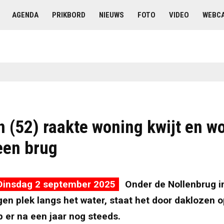
AGENDA
PRIKBORD
NIEUWS
FOTO
VIDEO
WEBC
n (52) raakte woning kwijt en w
een brug
Dinsdag 2 september 2025
Onder de Nollenbrug i
en plek langs het water, staat het door daklozen 
 er na een jaar nog steeds.