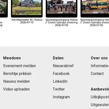
Het Maalwater 9C, Heiloo
Spoorwegovergang Heiloo
Spoorwegovergang Hei
en
2026-07-10
// Dutch railroad crossing
// Dutch railroad cross
eg
2026-07-05
2026-07-05
Meedoen
Delen
Over ons
Evenement melden
Nieuwsbrief
Informatie
Berichtje prikken
Facebook
Contact
Nieuws melden
LinkedIn
Video uploaden
Twitter
Aanbevol
Instagram
Uitkijkpost
Uitgeester