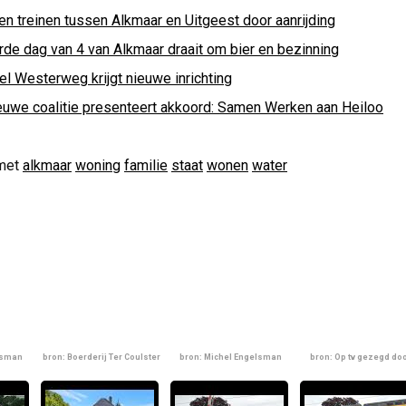
en treinen tussen Alkmaar en Uitgeest door aanrijding
rde dag van 4 van Alkmaar draait om bier en bezinning
el Westerweg krijgt nieuwe inrichting
euwe coalitie presenteert akkoord: Samen Werken aan Heiloo
met
alkmaar
woning
familie
staat
wonen
water
lsman
bron: Boerderij Ter Coulster
bron: Michel Engelsman
bron: Op tv gezegd do