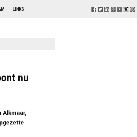
AM
LINKS
oont nu
n Alkmaar,
opgezette