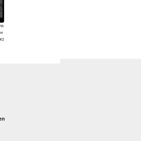
mp;
oo
X2
en