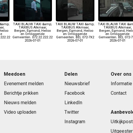
 &amp;
TAXI BLAUW TAXI &amp;
TAXI BLAUW TAXI &amp;
TAXI BLAUW TAXI &a
ar,
TAXIBUS Alkmaar,
TAXIBUS Alkmaar,
TAXIBUS Alkmaar,
Heiloo
Bergen, Egmond, Heiloo
Bergen, Egmond, Heiloo
Bergen, Egmond, Heil
de
en Omliggende
en Omliggende
en Omliggende
.222.22
Gemeenten. 072.22.222.22
Gemeenten. BEL 072-7X2
Gemeenten. BEL 072-7
2026-07-01
2026-07-01
2026-07-01
Meedoen
Delen
Over ons
Evenement melden
Nieuwsbrief
Informatie
Berichtje prikken
Facebook
Contact
Nieuws melden
LinkedIn
Video uploaden
Twitter
Aanbevol
Instagram
Uitkijkpost
Uitgeester