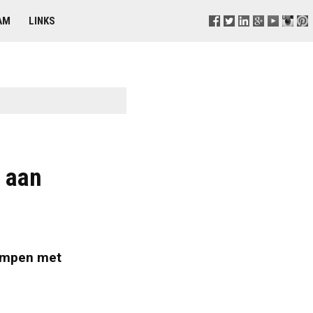
AM
LINKS
 aan
ampen met