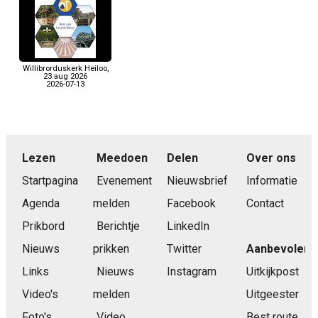
Willibrorduskerk Heiloo,
23 aug 2026
2026-07-13
Lezen
Meedoen
Delen
Over ons
Startpagina
Evenement
Nieuwsbrief
Informatie
Agenda
melden
Facebook
Contact
Prikbord
Berichtje
LinkedIn
Nieuws
prikken
Twitter
Aanbevolen
Links
Nieuws
Instagram
Uitkijkpost
Video's
melden
Uitgeester
Foto's
Video
Best route