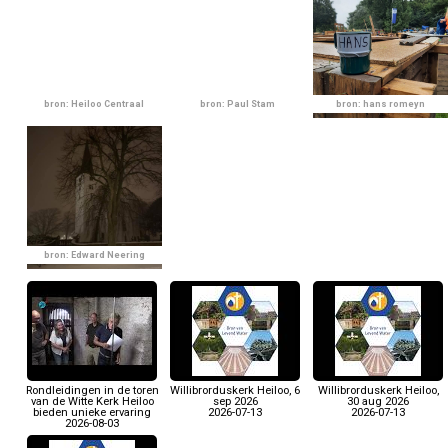
bron: Heiloo Centraal
bron: Paul Stam
bron: hans romeyn
bron: Edward Neering
Rondleidingen in de toren
Willibrorduskerk Heiloo, 6
Willibrorduskerk Heiloo,
van de Witte Kerk Heiloo
sep 2026
30 aug 2026
bieden unieke ervaring
2026-07-13
2026-07-13
2026-08-03