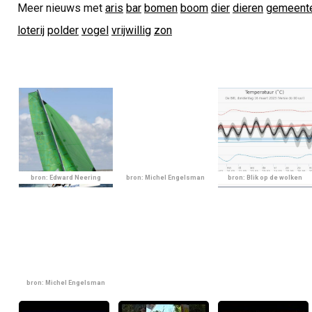
Meer nieuws met
aris
bar
bomen
boom
dier
dieren
gemeent
loterij
polder
vogel
vrijwillig
zon
bron: Edward Neering
bron: Michel Engelsman
bron: Blik op de wolken
bron: Michel Engelsman