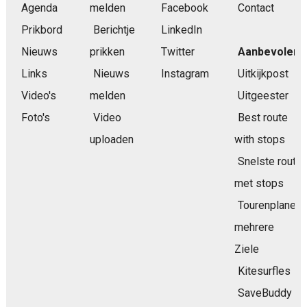
Agenda
melden
Facebook
Contact
Prikbord
Berichtje
LinkedIn
Nieuws
prikken
Twitter
Aanbevolen
Links
Nieuws
Instagram
Uitkijkpost
Video's
melden
Uitgeester
Foto's
Video
Best route
uploaden
with stops
Snelste route
met stops
Tourenplaner
mehrere
Ziele
Kitesurfles
SaveBuddy