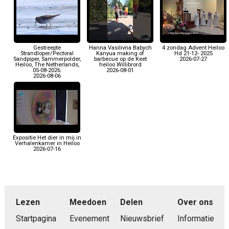
Gestreepte
Hanna Vasilivna Babych
4 zondag Advent Heiloo
Strandloper/Pectoral
Kanyua making of
Hd 21-12- 2025
Sandpiper, Sammerpolder,
barbecue op de Keet
2026-07-27
Heiloo, The Netherlands,
heiloo Willibrord
05-08-2026.
2026-08-01
2026-08-06
Expositie Het dier in mij in
Verhalenkamer in Heiloo
2026-07-16
Lezen
Meedoen
Delen
Over ons
Startpagina
Evenement
Nieuwsbrief
Informatie