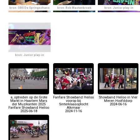
bron: OBS De Springschans
bron: Rob Mastenbroek
bron: Junior play-in
bron: Junior play-in
a, optreden op de Grote
Fanfare Showband Heiloo
Showband Heiloo in Vier
Markt in Haarlem Mars
voorop bij
Meren Hoofddorp
der Muzikanten 2025
Sinterklaasoptocht
2024-06-16
Fanfare Showband Heiloo
Alkmaar
2025-06-18
2024-11-16