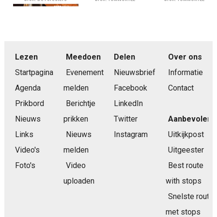
Lezen
Meedoen
Delen
Over ons
Startpagina
Evenement
Nieuwsbrief
Informatie
Agenda
melden
Facebook
Contact
Prikbord
Berichtje
LinkedIn
Nieuws
prikken
Twitter
Aanbevolen
Links
Nieuws
Instagram
Uitkijkpost
Video's
melden
Uitgeester
Foto's
Video
Best route
uploaden
with stops
Snelste route
met stops