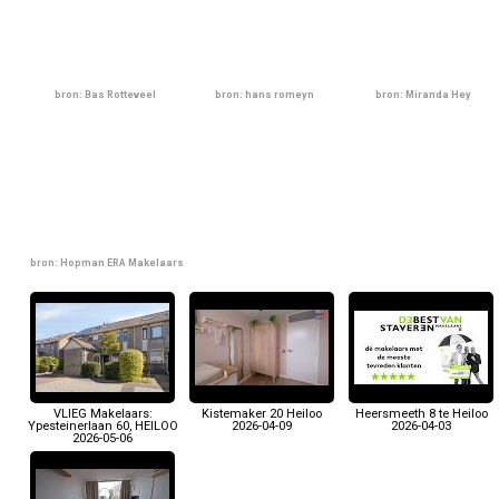
bron: Bas Rotteveel
bron: hans romeyn
bron: Miranda Hey
bron: Hopman ERA Makelaars
VLIEG Makelaars:
Kistemaker 20 Heiloo
Heersmeeth 8 te Heiloo
Ypesteinerlaan 60, HEILOO
2026-04-09
2026-04-03
2026-05-06