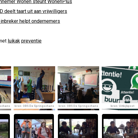
nnemer Wonen steunt WonenPlus
 deelt taart uit aan vrijwilligers
-inbreker helpt ondernemers
met
luikak
preventie
gschans
bron: OBS De Springschans
bron: OBS De Springschans
bron: Uitkijkpost