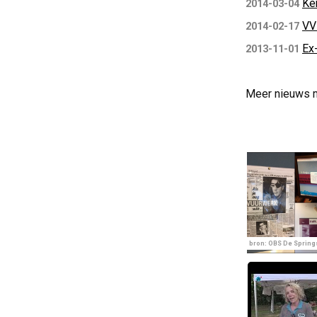
Ke
2014-03-04
VVD
2014-02-17
Ex
2013-11-01
Meer nieuws 
bron: OBS De Sprin