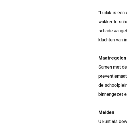
"Luilak is een
wakker te schu
schade aangebr
klachten van i
Maatregelen
Samen met de 
preventiemaatr
de schoolplein
binnengezet e
Melden
U kunt als bew