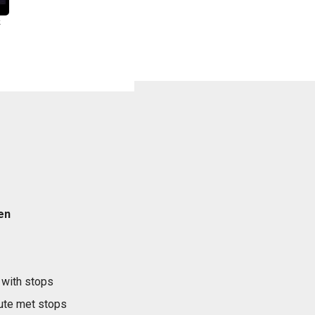
k
en
 with stops
ute met stops