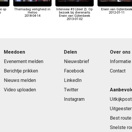
ie op
Themadag veiligheid in
Interview #3 (deel 2): Op
Erwin van Gijtenbee
o
Heiloo
bezoek bij dierenarts
2012-01-11
2018-04-14
Erwin van Gijtenbeek
2013-01-02
Meedoen
Delen
Over ons
Evenement melden
Nieuwsbrief
Informatie
Berichtje prikken
Facebook
Contact
Nieuws melden
LinkedIn
Video uploaden
Twitter
Aanbevol
Instagram
Uitkijkpost
Uitgeester
Best route
Snelste ro