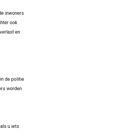
 de inwoners
chter ook
verlast en
n de politie
ners worden
als u iets