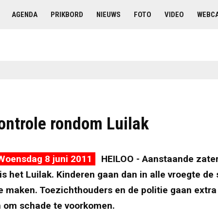
AGENDA
PRIKBORD
NIEUWS
FOTO
VIDEO
WEBC
controle rondom Luilak
Woensdag 8 juni 2011
HEILOO - Aanstaande zater
is het Luilak. Kinderen gaan dan in alle vroegte de 
e maken. Toezichthouders en de politie gaan extra
n om schade te voorkomen.