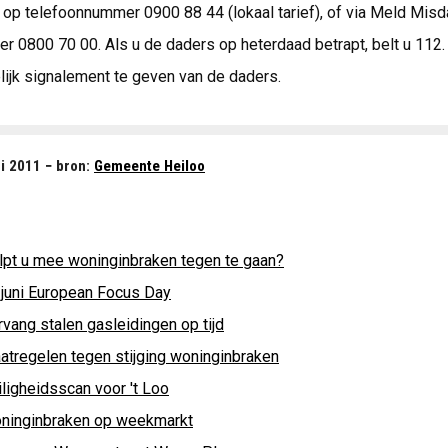
 op telefoonnummer 0900 88 44 (lokaal tarief), of via Meld Mis
r 0800 70 00. Als u de daders op heterdaad betrapt, belt u 112
ijk signalement te geven van de daders.
i 2011 − bron:
Gemeente Heiloo
lpt u mee woninginbraken tegen te gaan?
 juni European Focus Day
vang stalen gasleidingen op tijd
atregelen tegen stijging woninginbraken
iligheidsscan voor 't Loo
ninginbraken op weekmarkt