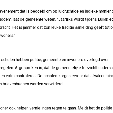
 evenement dat is bedoeld om op luidruchtige en ludieke manier
dden", laat de gemeente weten. "Jaarlijks wordt tijdens Luilak e
acht. Het is jammer dat zon leuke traditie aanleiding geeft tot o
nwoners."
scholen hebben politie, gemeente en inwoners overlegd over
egelen. Afgesproken is, dat de gemeentelijke toezichthouders e
en extra controleren. De scholen zorgen ervoor dat afvalcontai
n brievenbussen worden verwijderd.
oner ook helpen vernielingen tegen te gaan. Meldt het de politie 