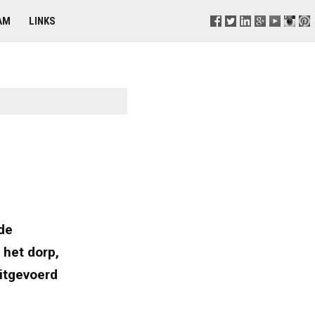
AM
LINKS
de
 het dorp,
itgevoerd