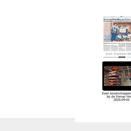
bron: Frank van Ey
Even boodschappe
bij de Vomar He
2025-09-03