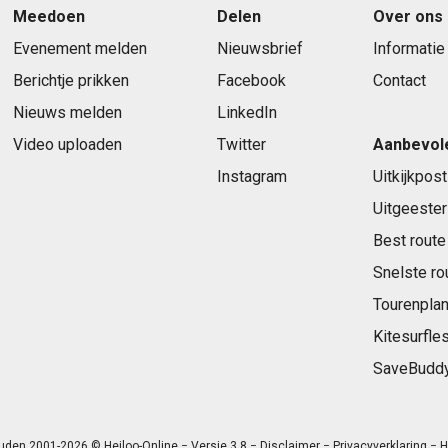
Meedoen
Delen
Over ons
Evenement melden
Nieuwsbrief
Informatie
Berichtje prikken
Facebook
Contact
Nieuws melden
LinkedIn
Video uploaden
Twitter
Aanbevol
Instagram
Uitkijkpost
Uitgeester
Best route
Snelste ro
Tourenplan
Kitesurfle
SaveBudd
uden 2001-2026 © Heiloo-Online − Versie 3.8 −
Disclaimer
−
Privacyverklaring
− H