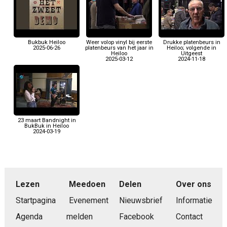
Bukbuk Heiloo
Weer volop vinyl bij eerste
Drukke platenbeurs in
2025-06-26
platenbeurs van het jaar in
Heiloo; volgende in
Heiloo
Uitgeest
2025-03-12
2024-11-18
23 maart Bandnight in
BukBuk in Heiloo
2024-03-19
Lezen
Meedoen
Delen
Over ons
Startpagina
Evenement
Nieuwsbrief
Informatie
Agenda
melden
Facebook
Contact