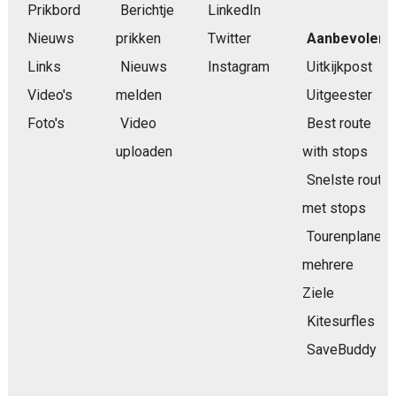
Prikbord
Berichtje
LinkedIn
Nieuws
prikken
Twitter
Aanbevolen
Links
Nieuws
Instagram
Uitkijkpost
Video's
melden
Uitgeester
Foto's
Video
Best route
uploaden
with stops
Snelste route
met stops
Tourenplaner
mehrere
Ziele
Kitesurfles
SaveBuddy