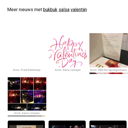
Meer nieuws met
bukbuk
salsa
valentijn
bron: Fred Dellemijn
bron: hans romeyn
bron: OBS De Springschans
bron: hans romeyn