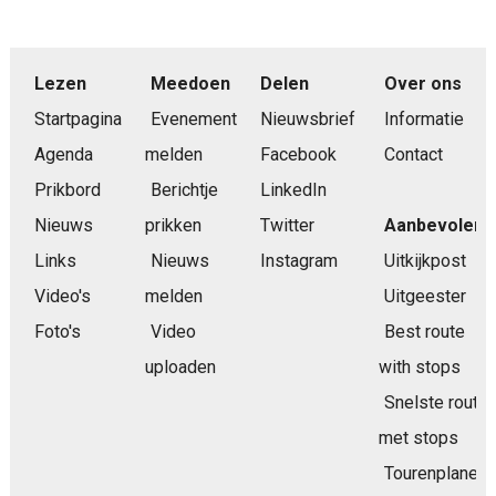
Lezen
Meedoen
Delen
Over ons
Startpagina
Evenement
Nieuwsbrief
Informatie
Agenda
melden
Facebook
Contact
Prikbord
Berichtje
LinkedIn
Nieuws
prikken
Twitter
Aanbevolen
Links
Nieuws
Instagram
Uitkijkpost
Video's
melden
Uitgeester
Foto's
Video
Best route
uploaden
with stops
Snelste route
met stops
Tourenplaner