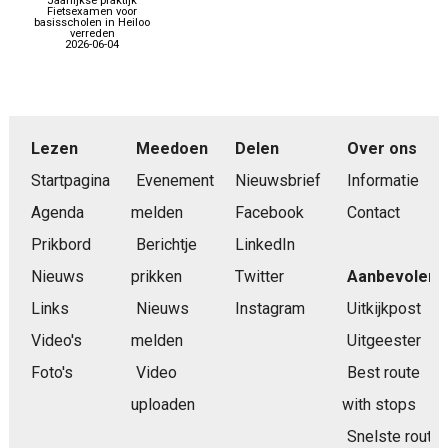
Jaarlijkse praktijk
Fietsexamen voor
basisscholen in Heiloo
verreden
2026-06-04
Lezen
Meedoen
Delen
Over ons
Startpagina
Evenement
Nieuwsbrief
Informatie
Agenda
melden
Facebook
Contact
Prikbord
Berichtje
LinkedIn
Nieuws
prikken
Twitter
Aanbevolen
Links
Nieuws
Instagram
Uitkijkpost
Video's
melden
Uitgeester
Foto's
Video
Best route
uploaden
with stops
Snelste route