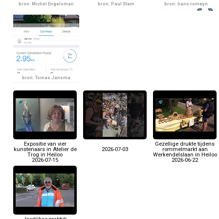
bron: Michel Engelsman
bron: Paul Stam
bron: hans romeyn
bron: Tomas Jansma
Expositie van vier
Gezellige drukte tijdens
kunstenaars in Atelier de
2026-07-03
rommelmarkt aan
Trog in Heiloo
Werkendelslaan in Heiloo
2026-07-15
2026-06-22