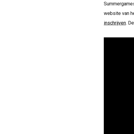
Summergames i
website van h
inschrijven
. D