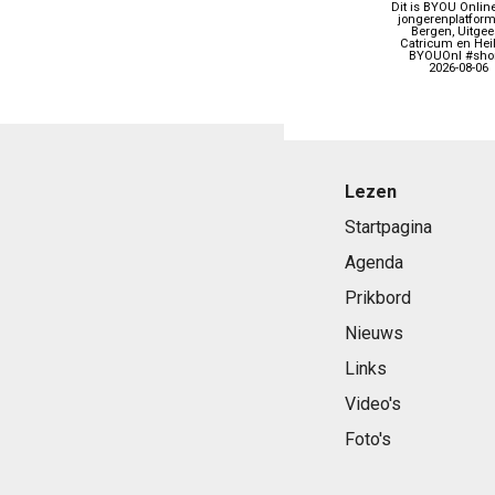
Dit is BYOU Online
jongerenplatform
Bergen, Uitgees
Catricum en Heil
BYOUOnl #shor
2026-08-06
Lezen
Startpagina
Agenda
Prikbord
Nieuws
Links
Video's
Foto's