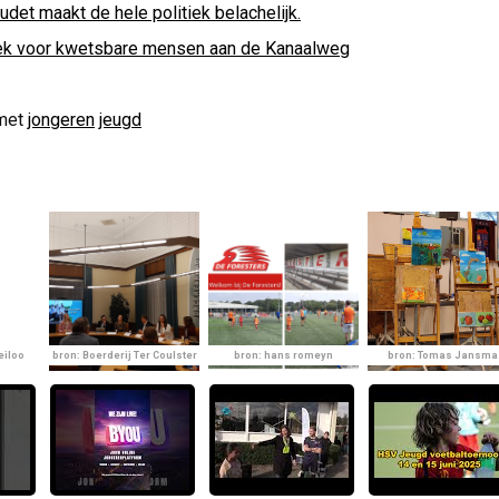
udet maakt de hele politiek belachelijk.
ek voor kwetsbare mensen aan de Kanaalweg
met
jongeren
jeugd
eiloo
bron: Boerderij Ter Coulster
bron: hans romeyn
bron: Tomas Jansma