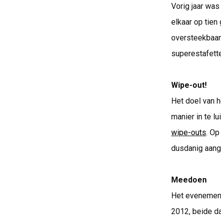
Vorig jaar was
elkaar op tien
oversteekbaan,
superestafett
Wipe-out!
Het doel van 
manier in te lu
wipe-outs
. Op
dusdanig aange
Meedoen
Het evenement
2012, beide da