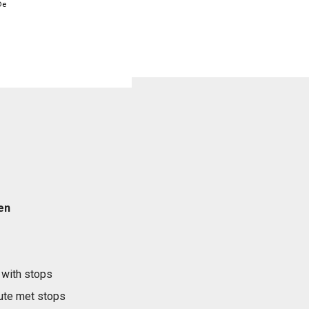
De
en
 with stops
ute met stops