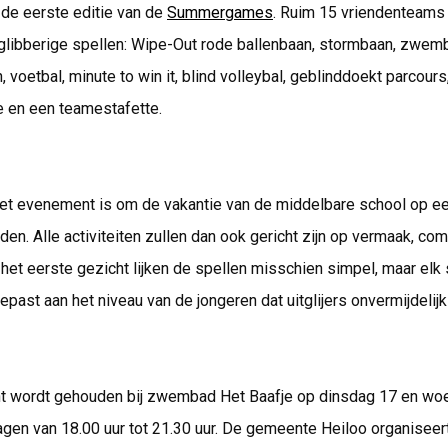
 de eerste editie van de
Summergames
. Ruim 15 vriendenteams
 glibberige spellen: Wipe-Out rode ballenbaan, stormbaan, zwem
 voetbal, minute to win it, blind volleybal, geblinddoekt parcours
e en een teamestafette.
het evenement is om de vakantie van de middelbare school op e
iden. Alle activiteiten zullen dan ook gericht zijn op vermaak, com
 het eerste gezicht lijken de spellen misschien simpel, maar elk 
past aan het niveau van de jongeren dat uitglijers onvermijdelijk 
 wordt gehouden bij zwembad Het Baafje op dinsdag 17 en woe
gen van 18.00 uur tot 21.30 uur. De gemeente Heiloo organiseer