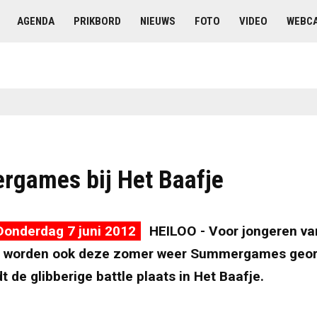
AGENDA
PRIKBORD
NIEUWS
FOTO
VIDEO
WEBC
games bij Het Baafje
Donderdag 7 juni 2012
HEILOO - Voor jongeren van
r worden ook deze zomer weer Summergames geor
dt de glibberige battle plaats in Het Baafje.