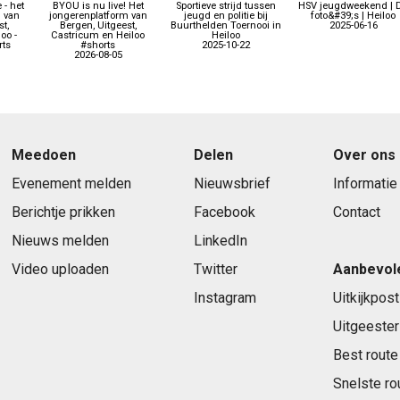
 - het
BYOU is nu live! Het
Sportieve strijd tussen
HSV jeugdweekend | 
 van
jongerenplatform van
jeugd en politie bij
foto&#39;s | Heiloo
t,
Bergen, Uitgeest,
Buurthelden Toernooi in
2025-06-16
oo -
Castricum en Heiloo
Heiloo
ts
#shorts
2025-10-22
2026-08-05
Meedoen
Delen
Over ons
Evenement melden
Nieuwsbrief
Informatie
Berichtje prikken
Facebook
Contact
Nieuws melden
LinkedIn
Video uploaden
Twitter
Aanbevol
Instagram
Uitkijkpost
Uitgeester
Best route
Snelste ro