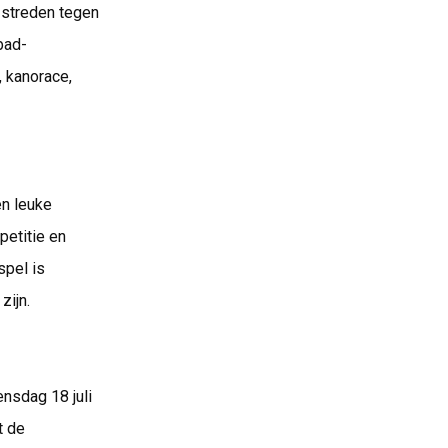
 streden tegen
bad-
, kanorace,
en leuke
petitie en
spel is
zijn.
nsdag 18 juli
t de