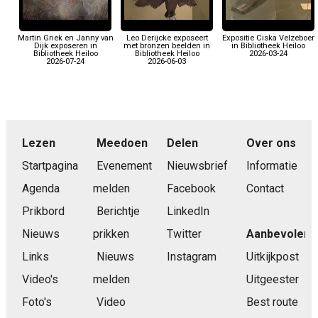
Martin Griek en Janny van
Leo Derijcke exposeert
Expositie Ciska Velzeboer
Dijk exposeren in
met bronzen beelden in
in Bibliotheek Heiloo
Bibliotheek Heiloo
Bibliotheek Heiloo
2026-03-24
2026-07-24
2026-06-03
Lezen
Meedoen
Delen
Over ons
Startpagina
Evenement
Nieuwsbrief
Informatie
Agenda
melden
Facebook
Contact
Prikbord
Berichtje
LinkedIn
Nieuws
prikken
Twitter
Aanbevolen
Links
Nieuws
Instagram
Uitkijkpost
Video's
melden
Uitgeester
Foto's
Video
Best route