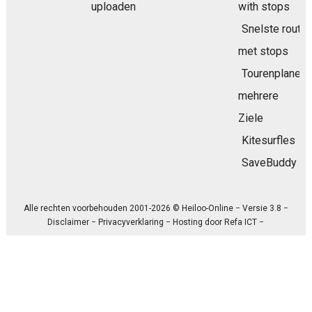
uploaden
with stops
Snelste route
met stops
Tourenplaner
mehrere
Ziele
Kitesurfles
SaveBuddy
Alle rechten voorbehouden 2001-2026 © Heiloo-Online − Versie 3.8 −
Disclaimer
−
Privacyverklaring
− Hosting door
Refa ICT
−