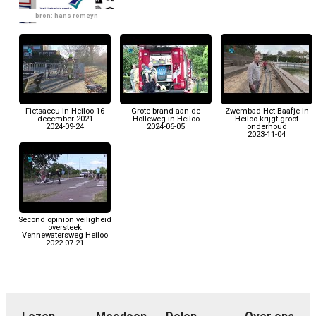
bron: hans romeyn
Fietsaccu in Heiloo 16
Grote brand aan de
Zwembad Het Baafje in
december 2021
Holleweg in Heiloo
Heiloo krijgt groot
2024-09-24
2024-06-05
onderhoud
2023-11-04
Second opinion veiligheid
oversteek
Vennewatersweg Heiloo
2022-07-21