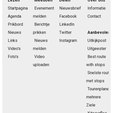
Lezen
Meedoen
Delen
Over ons
Startpagina
Evenement
Nieuwsbrief
Informatie
Agenda
melden
Facebook
Contact
Prikbord
Berichtje
LinkedIn
Nieuws
prikken
Twitter
Aanbevolen
Links
Nieuws
Instagram
Uitkijkpost
Video's
melden
Uitgeester
Foto's
Video
Best route
uploaden
with stops
Snelste route
met stops
Tourenplaner
mehrere
Ziele