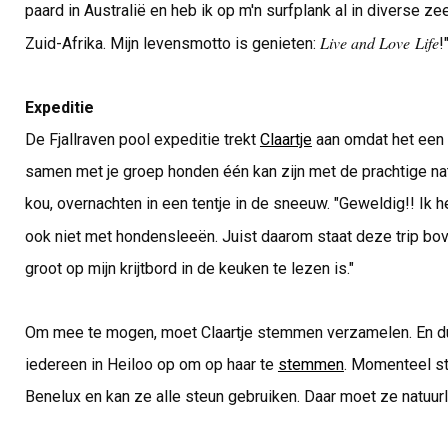
paard in Australië en heb ik op m'n surfplank al in diverse z
Live and Love Life
Zuid-Afrika. Mijn levensmotto is genieten:
!
Expeditie
De Fjallraven pool expeditie trekt
Claartje
aan omdat het een n
samen met je groep honden één kan zijn met de prachtige natu
kou, overnachten in een tentje in de sneeuw. "Geweldig!! Ik 
ook niet met hondensleeën. Juist daarom staat deze trip bo
groot op mijn krijtbord in de keuken te lezen is."
Om mee te mogen, moet Claartje stemmen verzamelen. En dus
iedereen in Heiloo op om op haar te
stemmen
. Momenteel st
Benelux en kan ze alle steun gebruiken. Daar moet ze natuurl