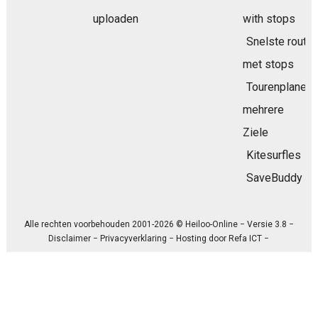
uploaden
with stops
Snelste route
met stops
Tourenplaner
mehrere
Ziele
Kitesurfles
SaveBuddy
Alle rechten voorbehouden 2001-2026 © Heiloo-Online − Versie 3.8 −
Disclaimer
−
Privacyverklaring
− Hosting door
Refa ICT
−