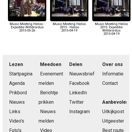
Music Meeting Heiloo -
Music Meeting Heiloo
Music Meeting Heiloo
Expeditie Willibrordus
2015 - Heiloo
2015: Expeditie
2015-05-26
2015-04-19
Willibrordus
2015-04-19
Lezen
Meedoen
Delen
Over ons
Startpagina
Evenement
Nieuwsbrief
Informatie
Agenda
melden
Facebook
Contact
Prikbord
Berichtje
LinkedIn
Nieuws
prikken
Twitter
Aanbevolen
Links
Nieuws
Instagram
Uitkijkpost
Video's
melden
Uitgeester
Foto's
Video
Best route