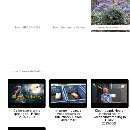
bron: HEILOO-2000
bron: Gemeente Heiloo
bron: Mark Komin
bron: Gemeente Heiloo
De kerstversiering
Inzamelingsactie
Kledingbank Noord-
ophangen - Heiloo
Voedselbank in
Holland houdt
2025-12-10
Bibliotheek Heiloo
voedselinzameling in
2024-12-10
Heiloo
2023-06-24