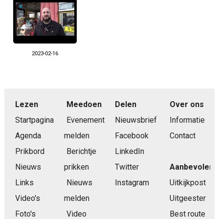
2023-02-16
Lezen
Meedoen
Delen
Over ons
Startpagina
Evenement
Nieuwsbrief
Informatie
Agenda
melden
Facebook
Contact
Prikbord
Berichtje
LinkedIn
Nieuws
prikken
Twitter
Aanbevolen
Links
Nieuws
Instagram
Uitkijkpost
Video's
melden
Uitgeester
Foto's
Video
Best route