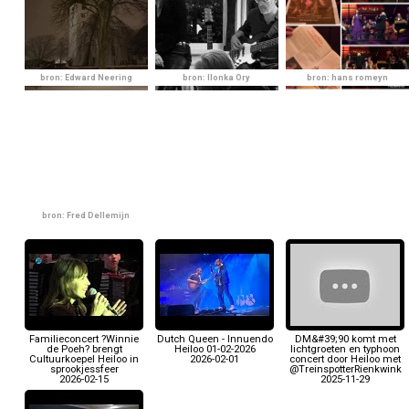
bron: Edward Neering
bron: Ilonka Ory
bron: hans romeyn
bron: Fred Dellemijn
Familieconcert ?Winnie
Dutch Queen - Innuendo
DM&#39;90 komt met
de Poeh? brengt
Heiloo 01-02-2026
lichtgroeten en typhoon
Cultuurkoepel Heiloo in
2026-02-01
concert door Heiloo met
sprookjessfeer
@TreinspotterRienkwink
2026-02-15
2025-11-29