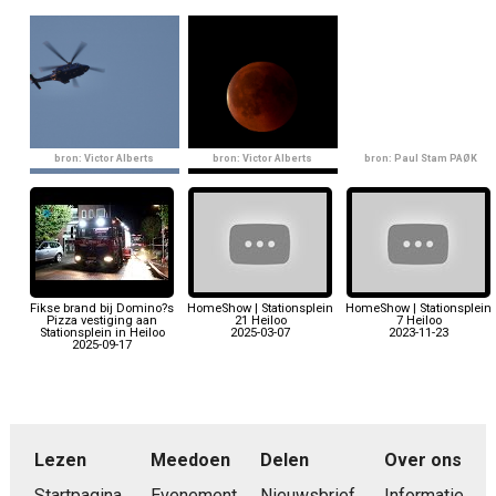
bron: Victor Alberts
bron: Victor Alberts
bron: Paul Stam PAØK
Fikse brand bij Domino?s
HomeShow | Stationsplein
HomeShow | Stationsplein
Pizza vestiging aan
21 Heiloo
7 Heiloo
Stationsplein in Heiloo
2025-03-07
2023-11-23
2025-09-17
Lezen
Meedoen
Delen
Over ons
Startpagina
Evenement
Nieuwsbrief
Informatie