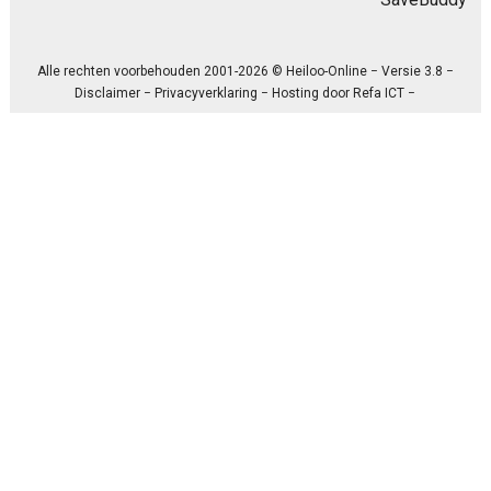
Alle rechten voorbehouden 2001-2026 © Heiloo-Online − Versie 3.8 −
Disclaimer
−
Privacyverklaring
− Hosting door
Refa ICT
−