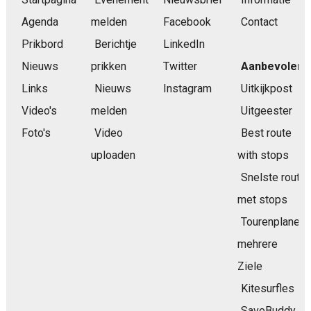
Agenda
melden
Facebook
Contact
Prikbord
Berichtje
LinkedIn
Nieuws
prikken
Twitter
Aanbevolen
Links
Nieuws
Instagram
Uitkijkpost
Video's
melden
Uitgeester
Foto's
Video
Best route
uploaden
with stops
Snelste route
met stops
Tourenplaner
mehrere
Ziele
Kitesurfles
SaveBuddy