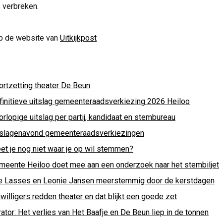
 verbreken.
p de website van
Uitkijkpost
ortzetting theater De Beun
finitieve uitslag gemeenteraadsverkiezing 2026 Heiloo
rlopige uitslag per partij, kandidaat en stembureau
tslagenavond gemeenteraadsverkiezingen
et je nog niet waar je op wil stemmen?
meente Heiloo doet mee aan een onderzoek naar het stembiljet
e Lasses en Leonie Jansen meerstemmig door de kerstdagen
jwilligers redden theater en dat blijkt een goede zet
ator: Het verlies van Het Baafje en De Beun liep in de tonnen