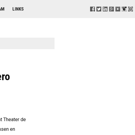
AM
LINKS
ero
t Theater de
nsen en