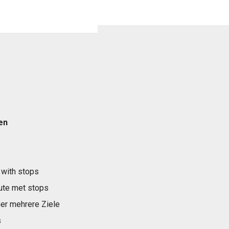
en
 with stops
ute met stops
er mehrere Ziele
s