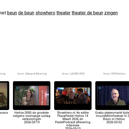
met
beun
de beun
showhero
theater
theater de beun
zingen
ring
bron: Edward Neering
bron: LAURA VVH
bron: VVDHeiloo
easons
Heiloo-2000 de grootste
ShowHero.nl 4e editie
Gratis platenmarkt tijd
volgens voorlopige uislag
PlazaPadel Heiloo 14
muziekfilmfestival in 
verkiezingen
Maart 2026 en
Beun in Heiloo
2026-03-19
PadelPodcast aflevering
2026-02-02
interview
2026-03-15