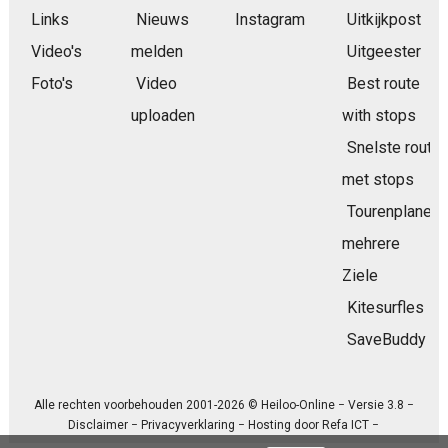
Links
Nieuws
Instagram
Uitkijkpost
Video's
melden
Uitgeester
Foto's
Video
Best route
uploaden
with stops
Snelste route
met stops
Tourenplaner
mehrere
Ziele
Kitesurfles
SaveBuddy
Alle rechten voorbehouden 2001-2026 © Heiloo-Online − Versie 3.8 −
Disclaimer
−
Privacyverklaring
− Hosting door
Refa ICT
−