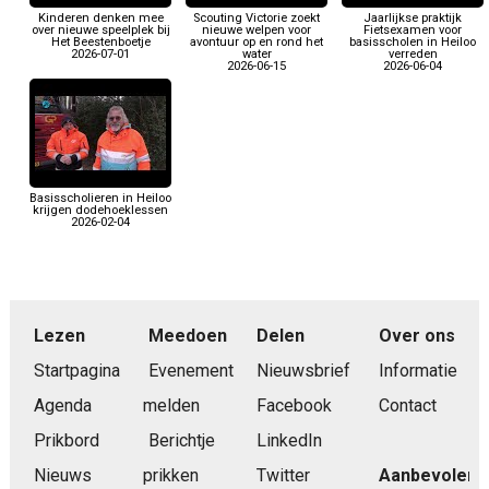
Kinderen denken mee
Scouting Victorie zoekt
Jaarlijkse praktijk
over nieuwe speelplek bij
nieuwe welpen voor
Fietsexamen voor
Het Beestenboetje
avontuur op en rond het
basisscholen in Heiloo
2026-07-01
water
verreden
2026-06-15
2026-06-04
Basisscholieren in Heiloo
krijgen dodehoeklessen
2026-02-04
Lezen
Meedoen
Delen
Over ons
Startpagina
Evenement
Nieuwsbrief
Informatie
Agenda
melden
Facebook
Contact
Prikbord
Berichtje
LinkedIn
Nieuws
prikken
Twitter
Aanbevolen