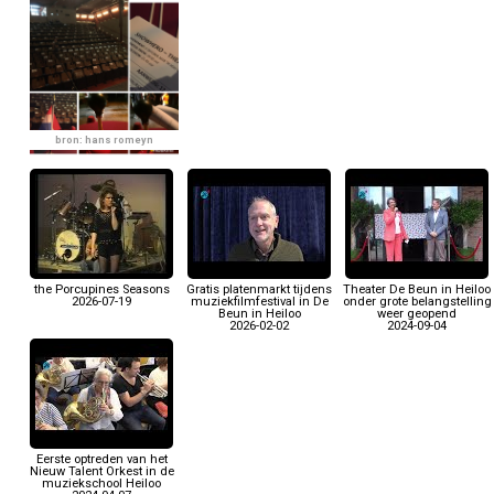
bron: hans romeyn
the Porcupines Seasons
Gratis platenmarkt tijdens
Theater De Beun in Heiloo
2026-07-19
muziekfilmfestival in De
onder grote belangstelling
Beun in Heiloo
weer geopend
2026-02-02
2024-09-04
Eerste optreden van het
Nieuw Talent Orkest in de
muziekschool Heiloo