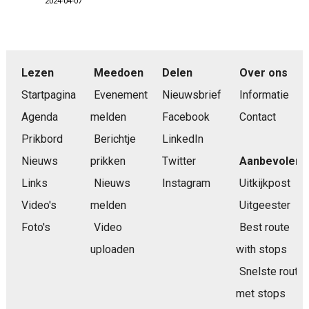
2024-04-07
Lezen
Meedoen
Delen
Over ons
Startpagina
Evenement
Nieuwsbrief
Informatie
Agenda
melden
Facebook
Contact
Prikbord
Berichtje
LinkedIn
Nieuws
prikken
Twitter
Aanbevolen
Links
Nieuws
Instagram
Uitkijkpost
Video's
melden
Uitgeester
Foto's
Video
Best route
uploaden
with stops
Snelste route
met stops