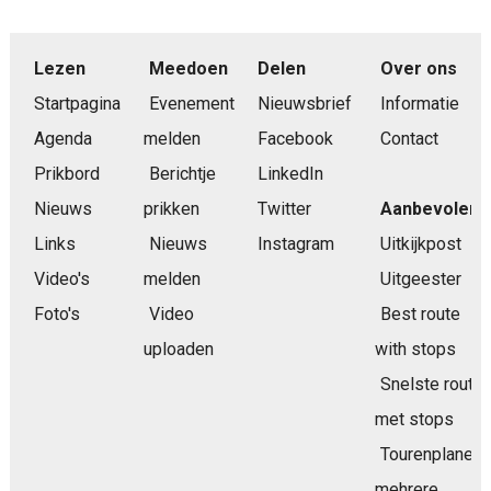
Lezen
Meedoen
Delen
Over ons
Startpagina
Evenement
Nieuwsbrief
Informatie
Agenda
melden
Facebook
Contact
Prikbord
Berichtje
LinkedIn
Nieuws
prikken
Twitter
Aanbevolen
Links
Nieuws
Instagram
Uitkijkpost
Video's
melden
Uitgeester
Foto's
Video
Best route
uploaden
with stops
Snelste route
met stops
Tourenplaner
mehrere