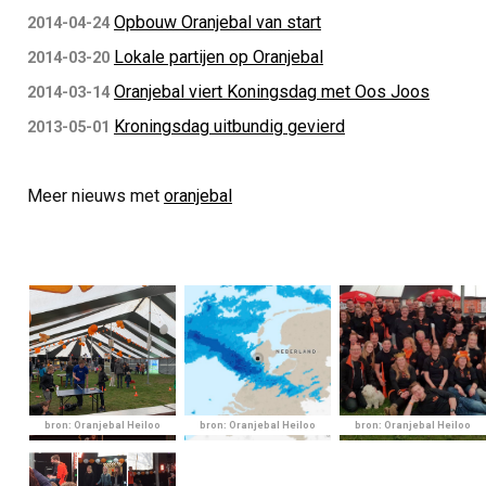
Opbouw Oranjebal van start
2014-04-24
Lokale partijen op Oranjebal
2014-03-20
Oranjebal viert Koningsdag met Oos Joos
2014-03-14
Kroningsdag uitbundig gevierd
2013-05-01
Meer nieuws met
oranjebal
bron: Oranjebal Heiloo
bron: Oranjebal Heiloo
bron: Oranjebal Heiloo