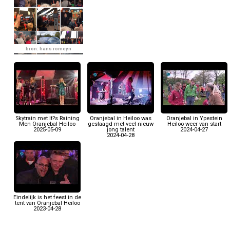
bron: hans romeyn
Skytrain met It?s Raining
Oranjebal in Heiloo was
Oranjebal in Ypestein
Men Oranjebal Heiloo
geslaagd met veel nieuw
Heiloo weer van start
2025-05-09
jong talent
2024-04-27
2024-04-28
Eindelijk is het feest in de
tent van Oranjebal Heiloo
2023-04-28