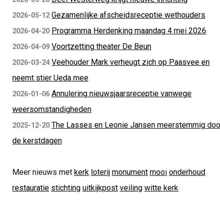
Gezamenlijke afscheidsreceptie wethouders
2026-05-12
Programma Herdenking maandag 4 mei 2026
2026-04-20
Voortzetting theater De Beun
2026-04-09
Veehouder Mark verheugt zich op Paasvee en
2026-03-24
neemt stier Ueda mee
Annulering nieuwsjaarsreceptie vanwege
2026-01-06
weersomstandigheden
The Lasses en Leonie Jansen meerstemmig doo
2025-12-20
de kerstdagen
Meer nieuws met
kerk
loterij
monument
mooi
onderhoud
restauratie
stichting
uitkijkpost
veiling
witte kerk