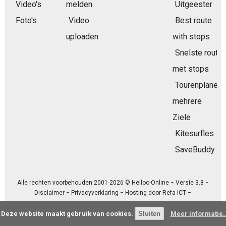
Video's
melden
Uitgeester
Foto's
Video
Best route
uploaden
with stops
Snelste route
met stops
Tourenplaner
mehrere
Ziele
Kitesurfles
SaveBuddy
Alle rechten voorbehouden 2001-2026 © Heiloo-Online − Versie 3.8 −
Disclaimer
−
Privacyverklaring
− Hosting door
Refa ICT
−
Deze website maakt gebruik van cookies.
Meer informatie..