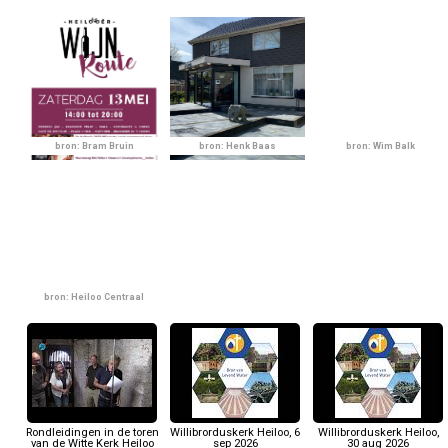
bron: Bram Bruin
bron: Henk Baas
bron: Wim Balk
bron: Heiloo Centraal
Rondleidingen in de toren
Willibrorduskerk Heiloo, 6
Willibrorduskerk Heiloo,
van de Witte Kerk Heiloo
sep 2026
30 aug 2026