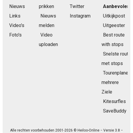
Nieuws
prikken
Twitter
Aanbevolen
Links
Nieuws
Instagram
Uitkijkpost
Video's
melden
Uitgeester
Foto's
Video
Best route
uploaden
with stops
Snelste route
met stops
Tourenplaner
mehrere
Ziele
Kitesurfles
SaveBuddy
Alle rechten voorbehouden 2001-2026 © Heiloo-Online − Versie 3.8 −