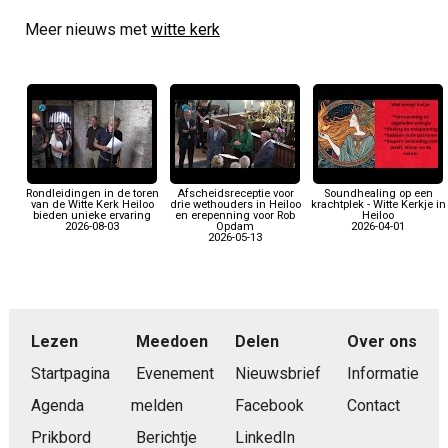
Meer nieuws met
witte kerk
Rondleidingen in de toren
Afscheidsreceptie voor
Soundhealing op een
van de Witte Kerk Heiloo
drie wethouders in Heiloo
krachtplek - Witte Kerkje in
bieden unieke ervaring
en erepenning voor Rob
Heiloo
2026-08-03
Opdam
2026-04-01
2026-05-13
Lezen
Meedoen
Delen
Over ons
Startpagina
Evenement
Nieuwsbrief
Informatie
Agenda
melden
Facebook
Contact
Prikbord
Berichtje
LinkedIn