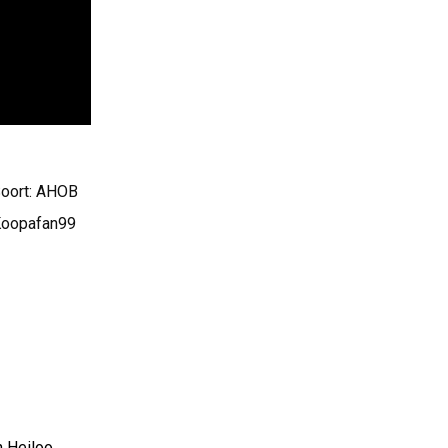
Soort: AHOB
 Koopafan99
 Heiloo.