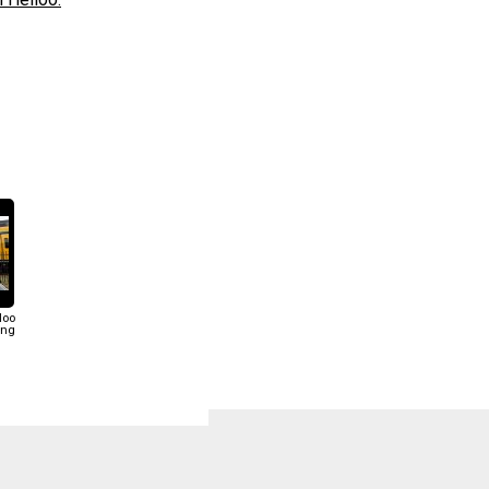
loo
ing