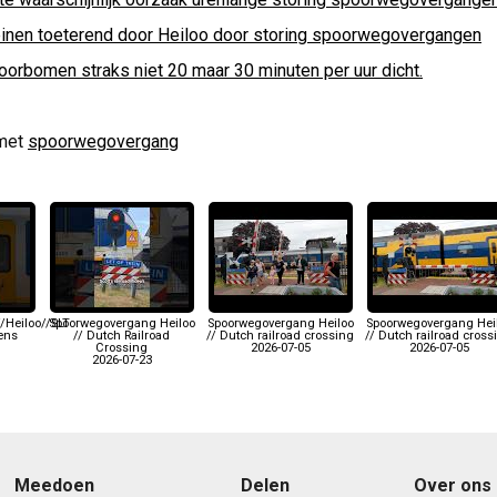
einen toeterend door Heiloo door storing spoorwegovergangen
oorbomen straks niet 20 maar 30 minuten per uur dicht.
met
spoorwegovergang
/Heiloo//SLT
Spoorwegovergang Heiloo
Spoorwegovergang Heiloo
Spoorwegovergang Hei
Lens
// Dutch Railroad
// Dutch railroad crossing
// Dutch railroad cross
Crossing
2026-07-05
2026-07-05
2026-07-23
Meedoen
Delen
Over ons