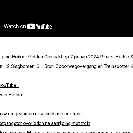
ang Heiloo-Midden Gemaakt op 7 januari 2024 Plaats: Heiloo 
n: 12 Slagbomen: 6 ... Bron: Spoorwegovergang en Treinspotter
YouTube...
van Heiloo...
ouw omgekomen na aanrijding door trein
etgangster overleden na aanrijding met trein
tte waarschijnlijk oorzaak urenlange storing spoorwegovergangen