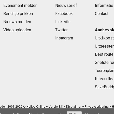
Evenement melden
Nieuwsbrief
Informatie
Berichtje prikken
Facebook
Contact
Nieuws melden
LinkedIn
Video uploaden
Twitter
Aanbevol
Instagram
Uitkijkpost
Uitgeester
Best route
Snelste ro
Tourenplan
Kitesurfle
SaveBudd
uden 2001-2026 © Heiloo-Online − Versie 3.8 −
Disclaimer
−
Privacyverklaring
− H