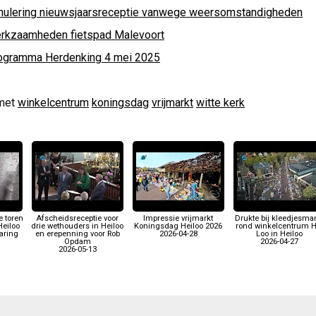
nulering nieuwsjaarsreceptie vanwege weersomstandigheden
rkzaamheden fietspad Malevoort
ogramma Herdenking 4 mei 2025
met
winkelcentrum
koningsdag
vrijmarkt
witte kerk
e toren
Afscheidsreceptie voor
Impressie vrijmarkt
Drukte bij kleedjesmar
Heiloo
drie wethouders in Heiloo
Koningsdag Heiloo 2026
rond winkelcentrum H
aring
en erepenning voor Rob
2026-04-28
Loo in Heiloo
Opdam
2026-04-27
2026-05-13