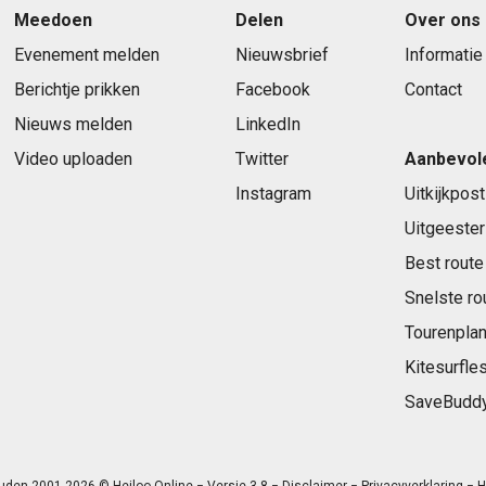
Meedoen
Delen
Over ons
Evenement melden
Nieuwsbrief
Informatie
Berichtje prikken
Facebook
Contact
Nieuws melden
LinkedIn
Video uploaden
Twitter
Aanbevol
Instagram
Uitkijkpost
Uitgeester
Best route
Snelste ro
Tourenplan
Kitesurfle
SaveBudd
uden 2001-2026 © Heiloo-Online − Versie 3.8 −
Disclaimer
−
Privacyverklaring
− H