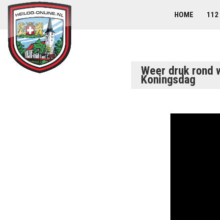
HOME
112
Weer druk rond w
Koningsdag