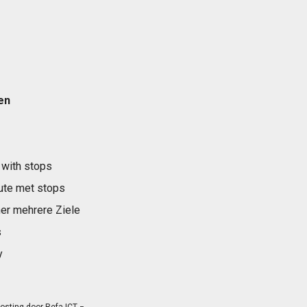
en
 with stops
ute met stops
er mehrere Ziele
s
y
osting door
Refa ICT
−