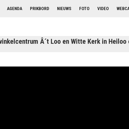
AGENDA
PRIKBORD
NIEUWS
FOTO
VIDEO
WEBC
inkelcentrum Â´t Loo en Witte Kerk in Heiloo 