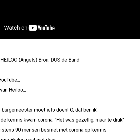
HEILOO (Angels) Bron: DUS de Band
YouTube...
van Heiloo...
 burgemeester moet iets doen! O, dat ben ik’.
 de kermis kwam corona: "Het was gezellig, maar te druk"
nstens 90 mensen besmet met corona op kermis
rmis Heiloo gaat niet door