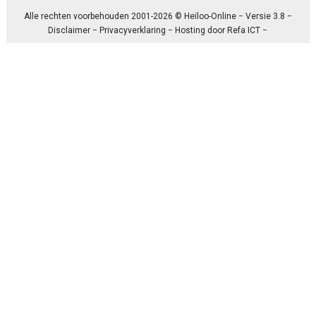
Alle rechten voorbehouden 2001-2026 © Heiloo-Online − Versie 3.8 −
Disclaimer
−
Privacyverklaring
− Hosting door
Refa ICT
−