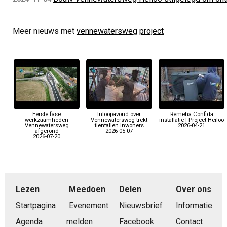
Meer nieuws met
vennewatersweg
project
Eerste fase
Inloopavond over
Remeha Confida
werkzaamheden
Vennewatersweg trekt
installatie | Project Heiloo
Vennewatersweg
tientallen inwoners
2026-04-21
afgerond
2026-05-07
2026-07-20
Lezen
Meedoen
Delen
Over ons
Startpagina
Evenement
Nieuwsbrief
Informatie
Agenda
melden
Facebook
Contact