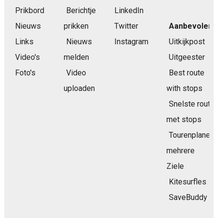
Prikbord
Berichtje
LinkedIn
Nieuws
prikken
Twitter
Aanbevolen
Links
Nieuws
Instagram
Uitkijkpost
Video's
melden
Uitgeester
Foto's
Video
Best route
uploaden
with stops
Snelste route
met stops
Tourenplaner
mehrere
Ziele
Kitesurfles
SaveBuddy