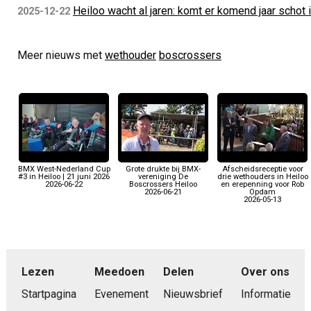
Heiloo wacht al jaren: komt er komend jaar schot 
2025-12-22
Meer nieuws met
wethouder
boscrossers
BMX West-Nederland Cup
Grote drukte bij BMX-
Afscheidsreceptie voor
#3 in Heiloo | 21 juni 2026
vereniging De
drie wethouders in Heiloo
2026-06-22
Boscrossers Heiloo
en erepenning voor Rob
2026-06-21
Opdam
2026-05-13
Lezen
Meedoen
Delen
Over ons
Startpagina
Evenement
Nieuwsbrief
Informatie