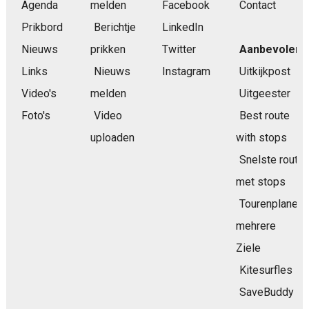
Agenda
melden
Facebook
Contact
Prikbord
Berichtje
LinkedIn
Nieuws
prikken
Twitter
Aanbevolen
Links
Nieuws
Instagram
Uitkijkpost
Video's
melden
Uitgeester
Foto's
Video
Best route
uploaden
with stops
Snelste route
met stops
Tourenplaner
mehrere
Ziele
Kitesurfles
SaveBuddy