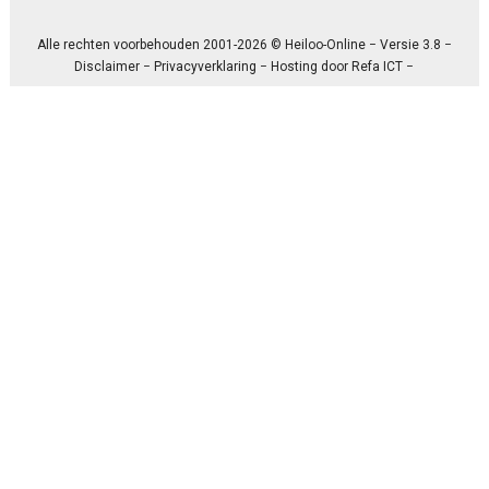
Alle rechten voorbehouden 2001-2026 © Heiloo-Online − Versie 3.8 −
Disclaimer
−
Privacyverklaring
− Hosting door
Refa ICT
−