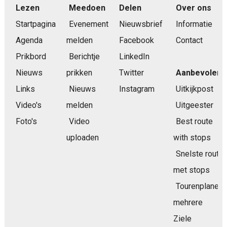
Lezen
Meedoen
Delen
Over ons
Startpagina
Evenement
Nieuwsbrief
Informatie
Agenda
melden
Facebook
Contact
Prikbord
Berichtje
LinkedIn
Nieuws
prikken
Twitter
Aanbevolen
Links
Nieuws
Instagram
Uitkijkpost
Video's
melden
Uitgeester
Foto's
Video
Best route
uploaden
with stops
Snelste route
met stops
Tourenplaner
mehrere
Ziele