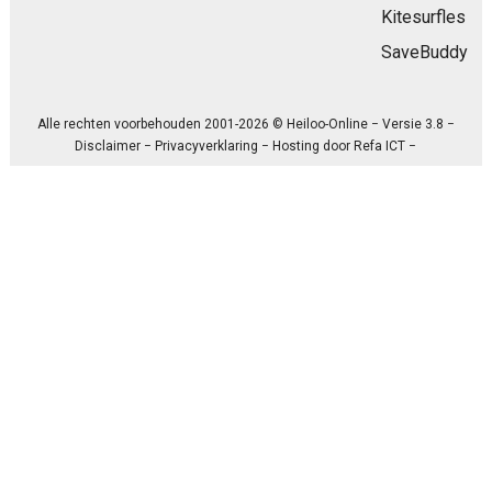
Kitesurfles
SaveBuddy
Alle rechten voorbehouden 2001-2026 © Heiloo-Online − Versie 3.8 −
Disclaimer
−
Privacyverklaring
− Hosting door
Refa ICT
−