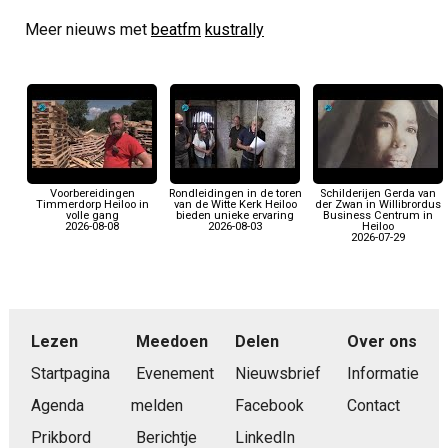
Meer nieuws met
beatfm
kustrally
Voorbereidingen
Rondleidingen in de toren
Schilderijen Gerda van
Timmerdorp Heiloo in
van de Witte Kerk Heiloo
der Zwan in Willibrordus
volle gang
bieden unieke ervaring
Business Centrum in
2026-08-08
2026-08-03
Heiloo
2026-07-29
Lezen
Meedoen
Delen
Over ons
Startpagina
Evenement
Nieuwsbrief
Informatie
Agenda
melden
Facebook
Contact
Prikbord
Berichtje
LinkedIn