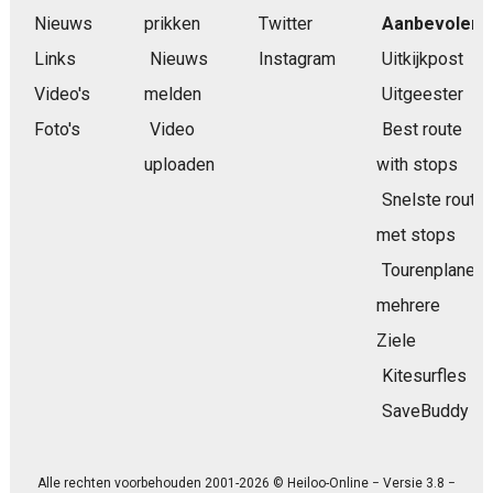
Nieuws
prikken
Twitter
Aanbevolen
Links
Nieuws
Instagram
Uitkijkpost
Video's
melden
Uitgeester
Foto's
Video
Best route
uploaden
with stops
Snelste route
met stops
Tourenplaner
mehrere
Ziele
Kitesurfles
SaveBuddy
Alle rechten voorbehouden 2001-2026 © Heiloo-Online − Versie 3.8 −