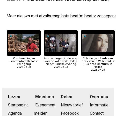
Meer nieuws met
afvalbrengplaats
beatfm
beattv
zonnepane
Voorbereidingen
Rondleidingen in de toren
Schilderijen Gerda van
Timmerdorp Heiloo in
van de Witte Kerk Heiloo
der Zwan in Willibrordus
volle gang
bieden unieke ervaring
Business Centrum in
2026-08-08
2026-08-03
Heiloo
2026-07-29
Lezen
Meedoen
Delen
Over ons
Startpagina
Evenement
Nieuwsbrief
Informatie
Agenda
melden
Facebook
Contact