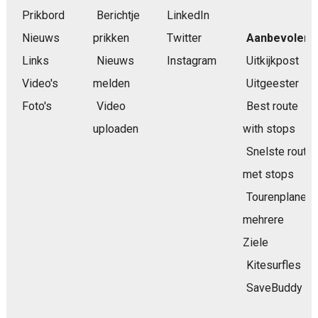
Prikbord
Berichtje
LinkedIn
Nieuws
prikken
Twitter
Aanbevolen
Links
Nieuws
Instagram
Uitkijkpost
Video's
melden
Uitgeester
Foto's
Video
Best route
uploaden
with stops
Snelste route
met stops
Tourenplaner
mehrere
Ziele
Kitesurfles
SaveBuddy