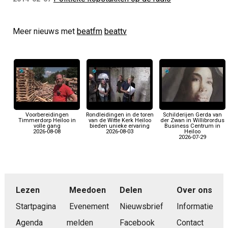
Meer nieuws met
beatfm
beattv
Voorbereidingen
Rondleidingen in de toren
Schilderijen Gerda van
Timmerdorp Heiloo in
van de Witte Kerk Heiloo
der Zwan in Willibrordus
volle gang
bieden unieke ervaring
Business Centrum in
2026-08-08
2026-08-03
Heiloo
2026-07-29
Lezen
Meedoen
Delen
Over ons
Startpagina
Evenement
Nieuwsbrief
Informatie
Agenda
melden
Facebook
Contact