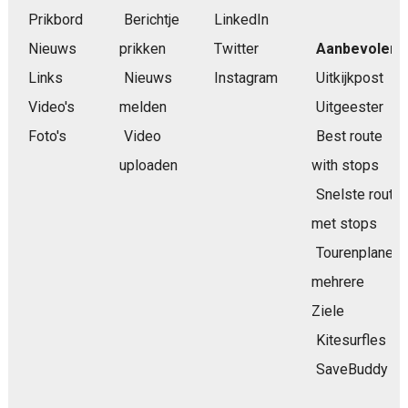
Prikbord
Berichtje
LinkedIn
Nieuws
prikken
Twitter
Aanbevolen
Links
Nieuws
Instagram
Uitkijkpost
Video's
melden
Uitgeester
Foto's
Video
Best route
uploaden
with stops
Snelste route
met stops
Tourenplaner
mehrere
Ziele
Kitesurfles
SaveBuddy