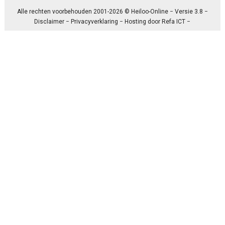
Alle rechten voorbehouden 2001-2026 © Heiloo-Online − Versie 3.8 −
Disclaimer
−
Privacyverklaring
− Hosting door
Refa ICT
−