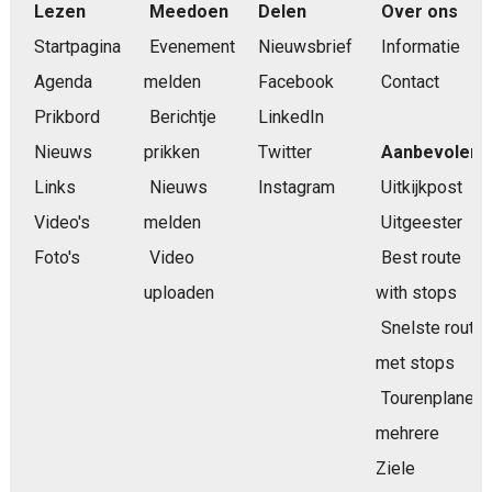
Lezen
Meedoen
Delen
Over ons
Startpagina
Evenement
Nieuwsbrief
Informatie
Agenda
melden
Facebook
Contact
Prikbord
Berichtje
LinkedIn
Nieuws
prikken
Twitter
Aanbevolen
Links
Nieuws
Instagram
Uitkijkpost
Video's
melden
Uitgeester
Foto's
Video
Best route
uploaden
with stops
Snelste route
met stops
Tourenplaner
mehrere
Ziele