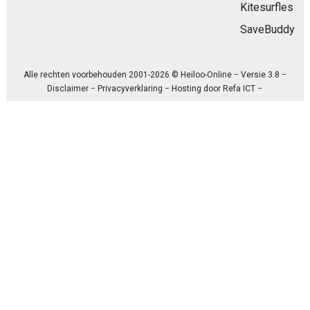
Kitesurfles
SaveBuddy
Alle rechten voorbehouden 2001-2026 © Heiloo-Online − Versie 3.8 −
Disclaimer
−
Privacyverklaring
− Hosting door
Refa ICT
−