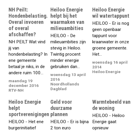
NH Peilt:
Heiloo Energie
Heiloo Energie
Hondenbelasting.
helpt bij het
wil watertappunt
Overal invoeren
waarmaken van
HEILOO - Er is nog
of overal
milieuambities
geen openbaar
afschaffen?
HEILOO - De
tappunt voor
NH PEILT Wat vind
milieuambities zijn
kraanwater in onze
jij van
stevig in Heiloo.
groene gemeente.
hondenbelasting? In
Twintig procent
Het...
ene gemeente
minder energie
woensdag 16 april
betaal je niks, in de
gebruiken dan...
2014
Heiloo Energie
andere ruim 100...
woensdag 13 april
2016
maandag 19
Noordhollands
december 2016
Dagblad
RTV-NH
Heiloo Energie
Geld voor
Warmtebeeld van
helpt
duurzame
de woning
sportverenigingen
plannen
HEILOO - Heiloo
HEILOO - Het ene
HEILOO - Er is bijna
Energie gaat
burgerinitiatief
2 ton euro
opnieuw