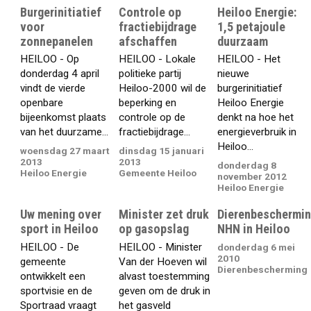
Burgerinitiatief
Controle op
Heiloo Energie:
voor
fractiebijdrage
1,5 petajoule
zonnepanelen
afschaffen
duurzaam
HEILOO - Op
HEILOO - Lokale
HEILOO - Het
donderdag 4 april
politieke partij
nieuwe
vindt de vierde
Heiloo-2000 wil de
burgerinitiatief
openbare
beperking en
Heiloo Energie
bijeenkomst plaats
controle op de
denkt na hoe het
van het duurzame...
fractiebijdrage...
energieverbruik in
Heiloo...
woensdag 27 maart
dinsdag 15 januari
2013
2013
donderdag 8
Heiloo Energie
Gemeente Heiloo
november 2012
Heiloo Energie
Uw mening over
Minister zet druk
Dierenbeschermi
sport in Heiloo
op gasopslag
NHN in Heiloo
HEILOO - De
HEILOO - Minister
donderdag 6 mei
2010
gemeente
Van der Hoeven wil
Dierenbescherming
ontwikkelt een
alvast toestemming
sportvisie en de
geven om de druk in
Sportraad vraagt
het gasveld