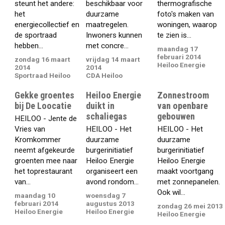
steunt het andere:
beschikbaar voor
thermografische
het
duurzame
foto's maken van
energiecollectief en
maatregelen.
woningen, waarop
de sportraad
Inwoners kunnen
te zien is...
hebben...
met concre...
maandag 17
februari 2014
zondag 16 maart
vrijdag 14 maart
Heiloo Energie
2014
2014
Sportraad Heiloo
CDA Heiloo
Gekke groentes
Heiloo Energie
Zonnestroom
bij De Loocatie
duikt in
van openbare
schaliegas
gebouwen
HEILOO - Jente de
Vries van
HEILOO - Het
HEILOO - Het
Kromkommer
duurzame
duurzame
neemt afgekeurde
burgerinitiatief
burgerinitiatief
groenten mee naar
Heiloo Energie
Heiloo Energie
het toprestaurant
organiseert een
maakt voortgang
van...
avond rondom...
met zonnepanelen.
Ook wil...
maandag 10
woensdag 7
februari 2014
augustus 2013
zondag 26 mei 2013
Heiloo Energie
Heiloo Energie
Heiloo Energie