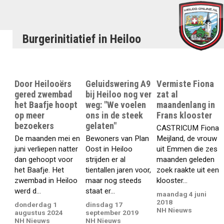
Burgerinitiatief in Heiloo
Door Heilooërs
Geluidswering A9
Vermiste Fiona
gered zwembad
bij Heiloo nog ver
zat al
het Baafje hoopt
weg: "We voelen
maandenlang in
op meer
ons in de steek
Frans klooster
bezoekers
gelaten"
CASTRICUM Fiona
De maanden mei en
Bewoners van Plan
Meijland, de vrouw
juni verliepen natter
Oost in Heiloo
uit Emmen die zes
dan gehoopt voor
strijden er al
maanden geleden
het Baafje. Het
tientallen jaren voor,
zoek raakte uit een
zwembad in Heiloo
maar nog steeds
klooster...
werd d...
staat er...
maandag 4 juni
2018
donderdag 1
dinsdag 17
NH Nieuws
augustus 2024
september 2019
NH Nieuws
NH Nieuws