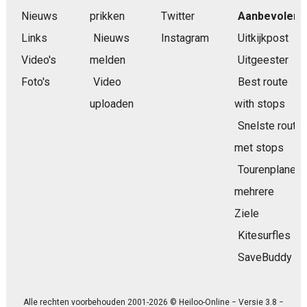
Nieuws
prikken
Twitter
Aanbevolen
Links
Nieuws
Instagram
Uitkijkpost
Video's
melden
Uitgeester
Foto's
Video
Best route
uploaden
with stops
Snelste route
met stops
Tourenplaner
mehrere
Ziele
Kitesurfles
SaveBuddy
Alle rechten voorbehouden 2001-2026 © Heiloo-Online − Versie 3.8 −