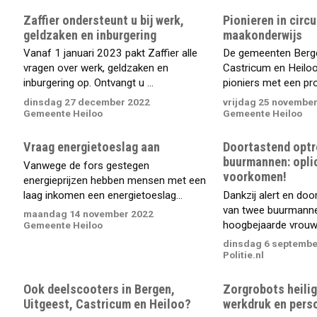
Zaffier ondersteunt u bij werk,
Pionieren in circu
geldzaken en inburgering
maakonderwijs
Vanaf 1 januari 2023 pakt Zaffier alle
De gemeenten Berge
vragen over werk, geldzaken en
Castricum en Heiloo
inburgering op. Ontvangt u ...
pioniers met een pr
dinsdag 27 december 2022
vrijdag 25 novembe
Gemeente Heiloo
Gemeente Heiloo
Vraag energietoeslag aan
Doortastend optr
buurmannen: opli
Vanwege de fors gestegen
voorkomen!
energieprijzen hebben mensen met een
laag inkomen een energietoeslag...
Dankzij alert en do
van twee buurmanne
maandag 14 november 2022
hoogbejaarde vrouw 
Gemeente Heiloo
dinsdag 6 septembe
Politie.nl
Ook deelscooters in Bergen,
Zorgrobots heilig
Uitgeest, Castricum en Heiloo?
werkdruk en pers