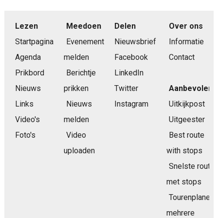
Lezen
Meedoen
Delen
Over ons
Startpagina
Evenement
Nieuwsbrief
Informatie
Agenda
melden
Facebook
Contact
Prikbord
Berichtje
LinkedIn
Nieuws
prikken
Twitter
Aanbevolen
Links
Nieuws
Instagram
Uitkijkpost
Video's
melden
Uitgeester
Foto's
Video
Best route
uploaden
with stops
Snelste route
met stops
Tourenplaner
mehrere