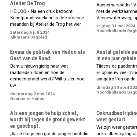
Atelier De Trog
Aannemersbedrijf Van
HEILOO - Na een druk bezocht
met de werkzaamhe
Kunstparadeweekend is de komende
Vennewatersweg, op 
maanden bij Atelier de Trog het wer...
vrijdag 31 mei 2024
Noordhollands Dag
zaterdag 6 juli 2024
Alkmaars Dagblad
Ervaar de politiek van Heiloo als
Aantal getelde pa
Gast van de Raad
in een jaar gehalv
Bent u nieuwsgierig naar wat
Tijdens de paddentre
raadsleden doen en hoe de
er opnieuw veel min
gemeenteraad werkt? Wilt u zien hoe
aangetroffen op de..
uw...
dinsdag 30 april 20
Noordhollands Dag
donderdag 2 mei 2024
Gemeente Heiloo
Als een jongen te hulp schiet,
Onkruidbestrijdin
wordt hij tegen de grond gewerkt
weer gestart
en geschopt.
We zijn weer gestar
„Ik zie dat je een goede jongen bent die
onkruidbestrijding op