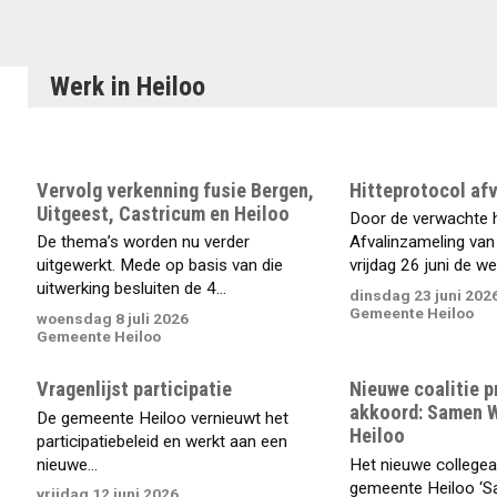
Werk in Heiloo
Vervolg verkenning fusie Bergen,
Hitteprotocol af
Uitgeest, Castricum en Heiloo
Door de verwachte h
De thema’s worden nu verder
Afvalinzameling va
uitgewerkt. Mede op basis van die
vrijdag 26 juni de werk
uitwerking besluiten de 4...
dinsdag 23 juni 202
Gemeente Heiloo
woensdag 8 juli 2026
Gemeente Heiloo
Vragenlijst participatie
Nieuwe coalitie p
akkoord: Samen 
De gemeente Heiloo vernieuwt het
Heiloo
participatiebeleid en werkt aan een
nieuwe...
Het nieuwe college
gemeente Heiloo ‘
vrijdag 12 juni 2026