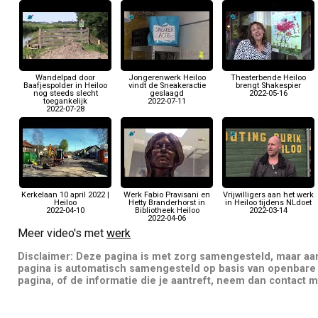
Wandelpad door
Jongerenwerk Heiloo
Theaterbende Heiloo
Baafjespolder in Heiloo
vindt de Sneakeractie
brengt Shakespier
nog steeds slecht
geslaagd
2022-05-16
toegankelijk
2022-07-11
2022-07-28
Kerkelaan 10 april 2022 |
Werk Fabio Pravisani en
Vrijwilligers aan het werk
Heiloo
Hetty Branderhorst in
in Heiloo tijdens NLdoet
2022-04-10
Bibliotheek Heiloo
2022-03-14
2022-04-06
Meer video's met
werk
Disclaimer: Deze pagina is met zorg samengesteld, maar a
pagina is automatisch samengesteld op basis van openbare 
pagina, of de informatie die je aantreft, neem dan contact m