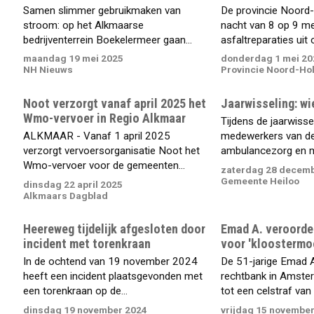
Samen slimmer gebruikmaken van
De provincie Noord-
stroom: op het Alkmaarse
nacht van 8 op 9 m
bedrijventerrein Boekelermeer gaan...
asfaltreparaties uit o
maandag 19 mei 2025
donderdag 1 mei 20
NH Nieuws
Provincie Noord-Ho
Noot verzorgt vanaf april 2025 het
Jaarwisseling: wi
Wmo-vervoer in Regio Alkmaar
Tijdens de jaarwisse
ALKMAAR - Vanaf 1 april 2025
medewerkers van de 
verzorgt vervoersorganisatie Noot het
ambulancezorg en m
Wmo-vervoer voor de gemeenten...
zaterdag 28 decemb
Gemeente Heiloo
dinsdag 22 april 2025
Alkmaars Dagblad
Heereweg tijdelijk afgesloten door
Emad A. veroordee
incident met torenkraan
voor 'kloostermo
In de ochtend van 19 november 2024
De 51-jarige Emad A
heeft een incident plaatsgevonden met
rechtbank in Amste
een torenkraan op de...
tot een celstraf van 2
dinsdag 19 november 2024
vrijdag 15 novembe