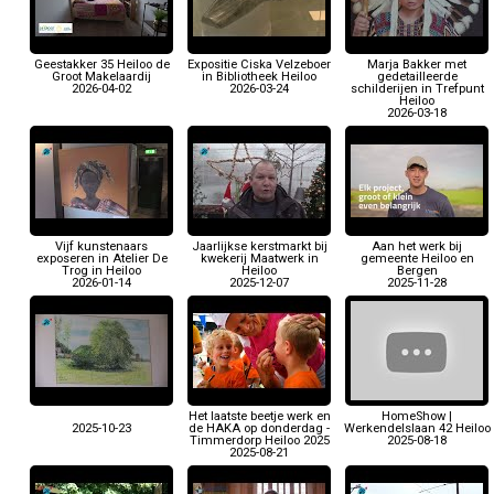
Geestakker 35 Heiloo de
Expositie Ciska Velzeboer
Marja Bakker met
Groot Makelaardij
in Bibliotheek Heiloo
gedetailleerde
2026-04-02
2026-03-24
schilderijen in Trefpunt
Heiloo
2026-03-18
Vijf kunstenaars
Jaarlijkse kerstmarkt bij
Aan het werk bij
exposeren in Atelier De
kwekerij Maatwerk in
gemeente Heiloo en
Trog in Heiloo
Heiloo
Bergen
2026-01-14
2025-12-07
2025-11-28
Het laatste beetje werk en
HomeShow |
2025-10-23
de HAKA op donderdag -
Werkendelslaan 42 Heiloo
Timmerdorp Heiloo 2025
2025-08-18
2025-08-21