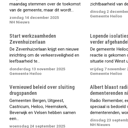
maandag stemmen over de toekomst
zichtbaarheid van de.
van de gemeente, maar dit wordt...
dinsdag 2 decembe
Gemeente Heiloo
zondag 14 december 2025
NH Nieuws
Start werkzaamheden
Lopende isolatie
Zevenhuizerlaan
verder afgehande
De Zevenhuizerlaan krijgt een nieuwe
De gemeente Heiloo i
inrichting om de verkeersveiligheid en
reactie is gekomen 
leefbaarheid te...
situatie rond Winst ui
donderdag 13 november 2025
vrijdag 7 november 
Gemeente Heiloo
Gemeente Heiloo
Vernieuwd beleid over sluiting
Albert blaast rad
drugspanden
dementerenden ni
Gemeenten Bergen, Uitgeest,
Radio Remember, ee
Castricum, Heiloo, Heemskerk,
speciaal is bedoeld 
Beverwijk en Velsen hebben samen
dementerenden, word
een...
dinsdag 23 septemb
NH Nieuws
woensdag 24 september 2025