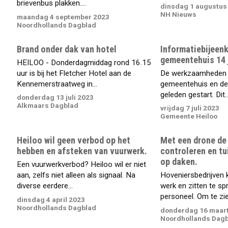
brievenbus plakken....
dinsdag 1 augustus
NH Nieuws
maandag 4 september 2023
Noordhollands Dagblad
Brand onder dak van hotel
Informatiebijeen
gemeentehuis 14 j
HEILOO - Donderdagmiddag rond 16.15
uur is bij het Fletcher Hotel aan de
De werkzaamheden 
Kennemerstraatweg in...
gemeentehuis en de b
geleden gestart. Dit..
donderdag 13 juli 2023
Alkmaars Dagblad
vrijdag 7 juli 2023
Gemeente Heiloo
Heiloo wil geen verbod op het
Met een drone d
hebben en afsteken van vuurwerk.
controleren en t
op daken.
Een vuurwerkverbod? Heiloo wil er niet
aan, zelfs niet alleen als signaal. Na
Hoveniersbedrijven
diverse eerdere...
werk en zitten te s
personeel. Om te zien
dinsdag 4 april 2023
Noordhollands Dagblad
donderdag 16 maart
Noordhollands Dag