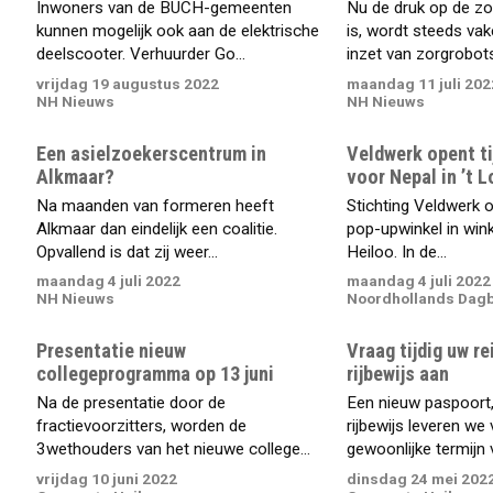
Inwoners van de BUCH-gemeenten
Nu de druk op de z
kunnen mogelijk ook aan de elektrische
is, wordt steeds va
deelscooter. Verhuurder Go...
inzet van zorgrobots.
vrijdag 19 augustus 2022
maandag 11 juli 202
NH Nieuws
NH Nieuws
Een asielzoekerscentrum in
Veldwerk opent ti
Alkmaar?
voor Nepal in ’t L
Na maanden van formeren heeft
Stichting Veldwerk o
Alkmaar dan eindelijk een coalitie.
pop-upwinkel in wink
Opvallend is dat zij weer...
Heiloo. In de...
maandag 4 juli 2022
maandag 4 juli 2022
NH Nieuws
Noordhollands Dag
Presentatie nieuw
Vraag tijdig uw r
collegeprogramma op 13 juni
rijbewijs aan
Na de presentatie door de
Een nieuw paspoort,
fractievoorzitters, worden de
rijbewijs leveren we
3wethouders van het nieuwe college...
gewoonlijke termijn 
vrijdag 10 juni 2022
dinsdag 24 mei 202