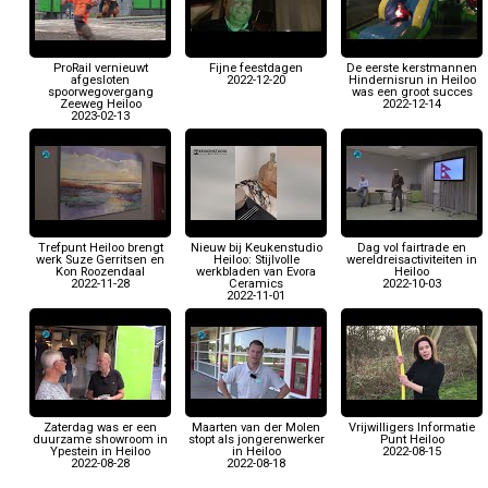
ProRail vernieuwt
Fijne feestdagen
De eerste kerstmannen
afgesloten
2022-12-20
Hindernisrun in Heiloo
spoorwegovergang
was een groot succes
Zeeweg Heiloo
2022-12-14
2023-02-13
Trefpunt Heiloo brengt
Nieuw bij Keukenstudio
Dag vol fairtrade en
werk Suze Gerritsen en
Heiloo: Stijlvolle
wereldreisactiviteiten in
Kon Roozendaal
werkbladen van Evora
Heiloo
2022-11-28
Ceramics
2022-10-03
2022-11-01
Zaterdag was er een
Maarten van der Molen
Vrijwilligers Informatie
duurzame showroom in
stopt als jongerenwerker
Punt Heiloo
Ypestein in Heiloo
in Heiloo
2022-08-15
2022-08-28
2022-08-18