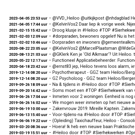
− @VVD_Heiloo @uitkijkpost @nhdagblad Hel
2023-04-05 23:53 uur
− @KelvinVos2 Daar liep ik vorige week. Nij
2021-04-05 17:44 uur
− Droog klusje in #Heiloo #TOP
#Sierhekwe
2021-02-15 15:42 uur
−
#dorpsraden
, bewoners opgelet! Nu is h
2021-02-03 12:09 uur
− Dorpsraden en inwoners @gemeentealkmaar en @gemee
2021-02-02 10:46 uur
− @KelvinVos2 @MarcelPlaatsman @WdeGelder
2020-08-22 23:05 uur
− @GKlerk Ken je 'Old Alkmaar'? Uit Heiloo.
2020-08-13 21:03 uur
− Functioneel Applicatiebeheerder: Functioneel Appl
2020-05-22 12:17 uur
− @ernst83 jep, Heiloo tevens loos alarm, i
2020-04-18 23:42 uur
− Psychotherapeut - GGZ team Heiloo/Ber
2019-12-14 08:20 uur
− GZ Psycholoog - GGZ team Heiloo/Berg
2019-12-14 08:20 uur
− Na & tijdens in #Heiloo door #TOP
#Sierh
2019-09-26 18:09 uur
− Soms moet een #TOP
#Sierhekwerk
van 
2019-09-20 14:42 uur
− Inmeten voor 2 woningen. Eenheid is nog 
2019-06-26 17:04 uur
− We mogen weer inmeten op het nieuwe adres van ee
2019-06-26 16:02 uur
− Zakenvrouw 2019: Mireille Kaptein. Zakenvrouw va
2019-06-19 10:00 uur
− Voor-tijdens-na #Heiloo door #TOP
#Sie
2019-06-13 15:40 uur
− (Opleiding) Taxichauffeur, Heiloo - Consol
2019-06-06 19:22 uur
− Hoera! Ik heb een nieuwe baan Praktische
2019-03-20 08:36 uur
− #Heiloo door #TOP
#Sierhekwerken
#Opm
2019-03-19 15:51 uur