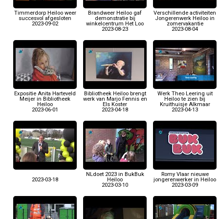
Timmerdorp Heiloo weer
Brandweer Heiloo gaf
Verschillende activiteiten
succesvol afgesloten
demonstratie bij
Jongerenwerk Heiloo in
2023-09-02
winkelcentrum Het Loo
zomervakantie
2023-08-23
2023-08-04
Expositie Anita Harteveld
Bibliotheek Heiloo brengt
Werk Theo Leering uit
Meijer in Bibliotheek
werk van Marjo Fennis en
Heiloo te zien bij
Heiloo
Els Koster
Kruithuisje Alkmaar
2023-06-01
2023-04-18
2023-04-13
NLdoet 2023 in BukBuk
Romy Vlaar nieuwe
2023-03-18
Heiloo
jongerenwerker in Heiloo
2023-03-10
2023-03-09