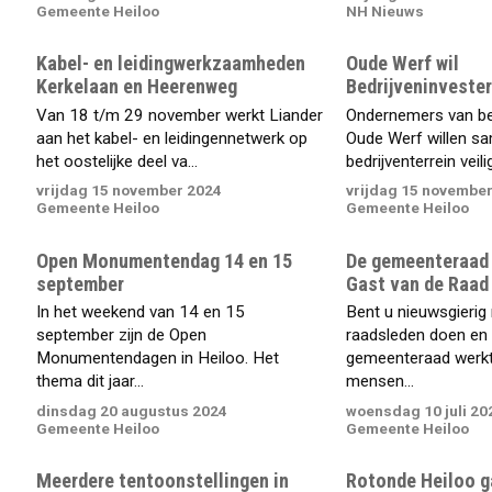
Gemeente Heiloo
NH Nieuws
Kabel- en leidingwerkzaamheden
Oude Werf wil
Kerkelaan en Heerenweg
Bedrijveninveste
Van 18 t/m 29 november werkt Liander
Ondernemers van bed
aan het kabel- en leidingennetwerk op
Oude Werf willen s
het oostelijke deel va...
bedrijventerrein veilig
vrijdag 15 november 2024
vrijdag 15 novembe
Gemeente Heiloo
Gemeente Heiloo
Open Monumentendag 14 en 15
De gemeenteraad n
september
Gast van de Raad
In het weekend van 14 en 15
Bent u nieuwsgierig
september zijn de Open
raadsleden doen en
Monumentendagen in Heiloo. Het
gemeenteraad werkt?
thema dit jaar...
mensen...
dinsdag 20 augustus 2024
woensdag 10 juli 20
Gemeente Heiloo
Gemeente Heiloo
Meerdere tentoonstellingen in
Rotonde Heiloo g