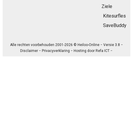
Ziele
Kitesurfles
SaveBuddy
Alle rechten voorbehouden 2001-2026 © Heiloo-Online − Versie 3.8 −
Disclaimer
−
Privacyverklaring
− Hosting door
Refa ICT
−