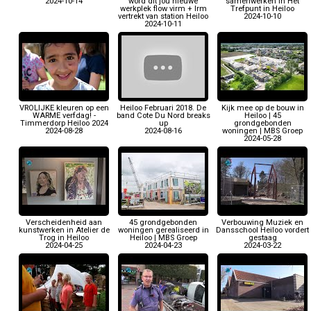
2024-10-14
word dit jou nieuwe
samenwerken in Het
werkplek flow virm + Irm
Trefpunt in Heiloo
vertrekt van station Heiloo
2024-10-10
2024-10-11
VROLIJKE kleuren op een
Heiloo Februari 2018. De
Kijk mee op de bouw in
WARME verfdag! -
band Cote Du Nord breaks
Heiloo | 45
Timmerdorp Heiloo 2024
up
grondgebonden
2024-08-28
2024-08-16
woningen | MBS Groep
2024-05-28
Verscheidenheid aan
45 grondgebonden
Verbouwing Muziek en
kunstwerken in Atelier de
woningen gerealiseerd in
Dansschool Heiloo vordert
Trog in Heiloo
Heiloo | MBS Groep
gestaag
2024-04-25
2024-04-23
2024-03-22