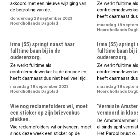
akkoord met een nieuwe wijziging van
Ze werkt fulltime al
de begroting van de...
controlemedewerker
heeft daarnaast dus ni
donderdag 28 september 2023
Noordhollands Dagblad
maandag 18 septem
Noordhollands Dag
Irma (55) springt naast haar
Irma (55) springt
fulltime baan bij in de
fulltime baan bij 
ouderenzorg.
ouderenzorg.
Ze werkt fulltime als
Ze werkt fulltime al
controlemedewerker bij de douane en
controlemedewerker
heeft daarnaast dus niet heel veel tijd...
heeft daarnaast dus ni
maandag 18 september 2023
maandag 18 septem
Noordhollands Dagblad
Noordhollands Dag
Wie nog reclamefolders wil, moet
'Vermiste Amste
een sticker op zijn brievenbus
vermoord in kloos
plakken.
De Amsterdammer El
Wie reclamefolders wil ontvangen, moet
al sinds april vermis
sinds deze week een sticker op de
Het Parool bruut o...