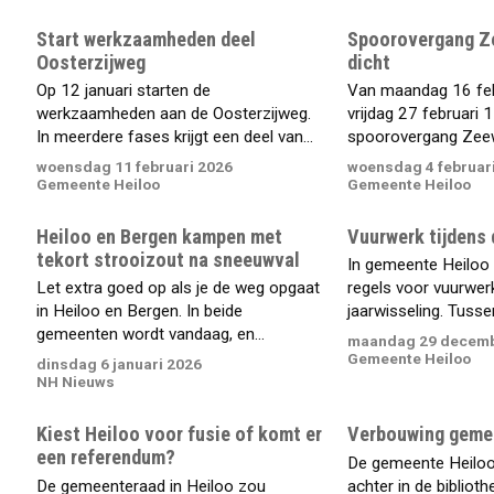
Start werkzaamheden deel
Spoorovergang Ze
Oosterzijweg
dicht
Op 12 januari starten de
Van maandag 16 feb
werkzaamheden aan de Oosterzijweg.
vrijdag 27 februari 1
In meerdere fases krijgt een deel van...
spoorovergang Zeewe
woensdag 11 februari 2026
woensdag 4 februar
Gemeente Heiloo
Gemeente Heiloo
Heiloo en Bergen kampen met
Vuurwerk tijdens 
tekort strooizout na sneeuwval
In gemeente Heiloo g
Let extra goed op als je de weg opgaat
regels voor vuurwerk
in Heiloo en Bergen. In beide
jaarwisseling. Tussen
gemeenten wordt vandaag, en...
maandag 29 decemb
Gemeente Heiloo
dinsdag 6 januari 2026
NH Nieuws
Kiest Heiloo voor fusie of komt er
Verbouwing geme
een referendum?
De gemeente Heiloo
De gemeenteraad in Heiloo zou
achter in de bibliot