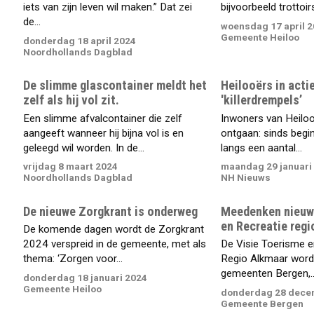
iets van zijn leven wil maken.” Dat zei
bijvoorbeeld trottoirs,
de...
woensdag 17 april 
Gemeente Heiloo
donderdag 18 april 2024
Noordhollands Dagblad
De slimme glascontainer meldt het
Heilooërs in acti
zelf als hij vol zit.
'killerdrempels’
Een slimme afvalcontainer die zelf
Inwoners van Heiloo 
aangeeft wanneer hij bijna vol is en
ontgaan: sinds begin
geleegd wil worden. In de...
langs een aantal...
vrijdag 8 maart 2024
maandag 29 januari
Noordhollands Dagblad
NH Nieuws
De nieuwe Zorgkrant is onderweg
Meedenken nieuwe
en Recreatie regi
De komende dagen wordt de Zorgkrant
2024 verspreid in de gemeente, met als
De Visie Toerisme e
thema: ‘Zorgen voor...
Regio Alkmaar word
gemeenten Bergen,..
donderdag 18 januari 2024
Gemeente Heiloo
donderdag 28 dece
Gemeente Bergen