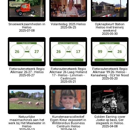
Snoeiwerkzaamheden in
Volantedag 2025 Heiloo
Opknapbeurt Station
Heiloo
2025-06-25
Heiloo met treinvrij
2025-07-08
weekend
2025-05-30
Fietsroutenetwerk Regio
Fietsroutenetwerk Regio
Fietsroutenetwerk Regio
Alkmaar 26-27 - Heiloo
Alkmaar 26 Laag Holland
Alkmaar 99-26- Heiloo -
2025-05-27
17 - Heiloo - Limmen -
Kanaalweg - OLV ter Nood
Castricum
2025-05-20
2025-05-21
Natuurlijke
Kunstenaarscollectief
Golden Earring cover
maaimachines aan het
Eigen Kleur exposeert in
Joeke op bass, Ger
werk bij Het Maalwater in
Willibrordus Business
slagwerk in Heiloo.
Heiloo
Centrum Heiloo
2025-04-08
2025-05-13
2025-04-10