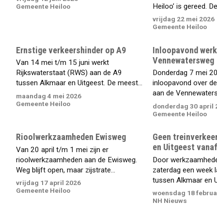
Heiloo’ is gereed. De 
Gemeente Heiloo
vrijdag 22 mei 2026
Gemeente Heiloo
Ernstige verkeershinder op A9
Inloopavond wer
Vennewatersweg
Van 14 mei t/m 15 juni werkt
Rijkswaterstaat (RWS) aan de A9
Donderdag 7 mei 20
tussen Alkmaar en Uitgeest. De meest...
inloopavond over 
aan de Vennewater
maandag 4 mei 2026
Gemeente Heiloo
donderdag 30 april 
Gemeente Heiloo
Rioolwerkzaamheden Ewisweg
Geen treinverkee
en Uitgeest vana
Van 20 april t/m 1 mei zijn er
rioolwerkzaamheden aan de Ewisweg.
Door werkzaamheden
Weg blijft open, maar zijstrate...
zaterdag een week l
tussen Alkmaar en Ui
vrijdag 17 april 2026
Gemeente Heiloo
woensdag 18 februa
NH Nieuws