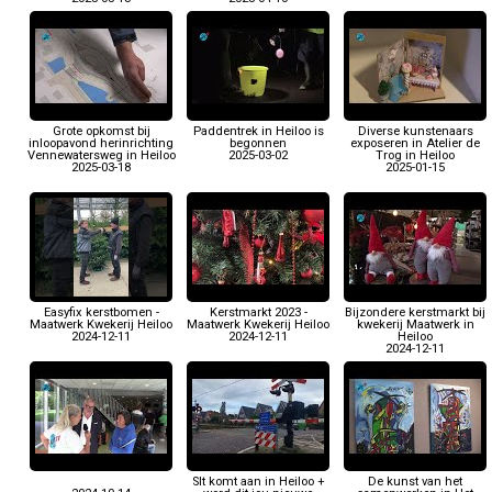
Grote opkomst bij
Paddentrek in Heiloo is
Diverse kunstenaars
inloopavond herinrichting
begonnen
exposeren in Atelier de
Vennewatersweg in Heiloo
2025-03-02
Trog in Heiloo
2025-03-18
2025-01-15
Easyfix kerstbomen -
Kerstmarkt 2023 -
Bijzondere kerstmarkt bij
Maatwerk Kwekerij Heiloo
Maatwerk Kwekerij Heiloo
kwekerij Maatwerk in
2024-12-11
2024-12-11
Heiloo
2024-12-11
Slt komt aan in Heiloo +
De kunst van het