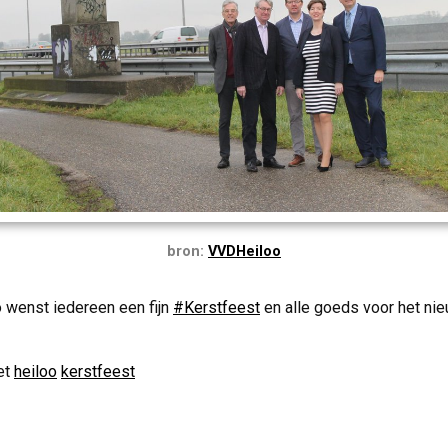
bron:
VVDHeiloo
wenst iedereen een fijn
#Kerstfeest
en alle goeds voor het nie
et
heiloo
kerstfeest