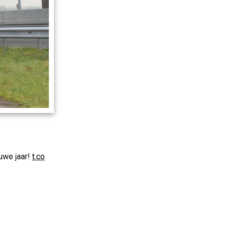
uwe jaar!
t.co