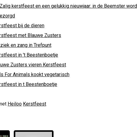
 Zalig kerstfeest en een gelukkig nieuwjaar: in de Beemster wo
bezorgd
stfeest bij de dieren
rstfeest met Blauwe Zusters
ziek en zang in Trefpunt
rstfeest in 't Beestenboetje
auwe Zusters vieren Kerstfeest
ds For Animals kookt vegetarisch
stfeest in t Beestenboetje
met
Heiloo
Kerstfeest